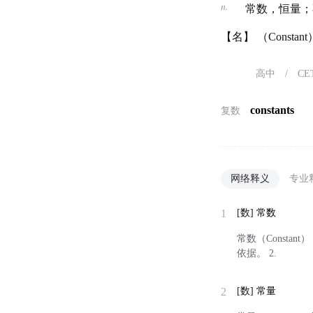
n.
常数，恒量；
【名】 （Const
高中
/
CE
constants
复数
网络释义
专业
1
[数]
常数
常数（Const
依据。 2.
2
[数]
常量