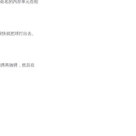
一个命名的内存单元在程
后很快就把球打出去。
驰骋、驰骋再驰骋，然后在
。