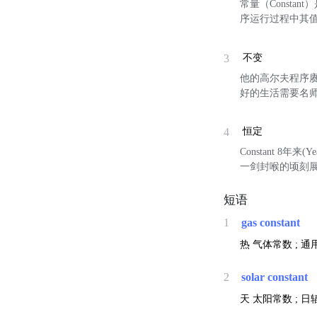
常量（Consta
序运行过程中其
3
不变
他的高尔夫程序
好的生活需要名
4
恒定
Constant 8年来
一剑封喉的顷刻
短语
1
gas constant
热
气体常数 ; 通
2
solar constant
天
太阳常数 ; 日