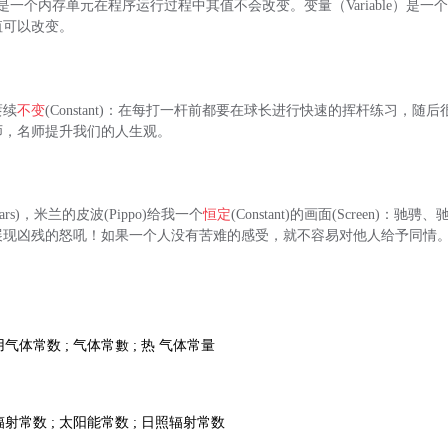
nt）是一个内存单元在程序运行过程中其值不会改变。变量（Variable）是
值可以改变。
赓续
不变
(Constant)：在每打一杆前都要在球长进行快速的挥杆练习，随
师，名师提升我们的人生观。
(Years)，米兰的皮波(Pippo)给我一个
恒定
(Constant)的画面(Screen)：
展现凶残的怒吼！如果一个人没有苦难的感受，就不容易对他人给予同情
用气体常数 ; 气体常數 ;
热
气体常量
辐射常数 ; 太阳能常数 ; 日照辐射常数