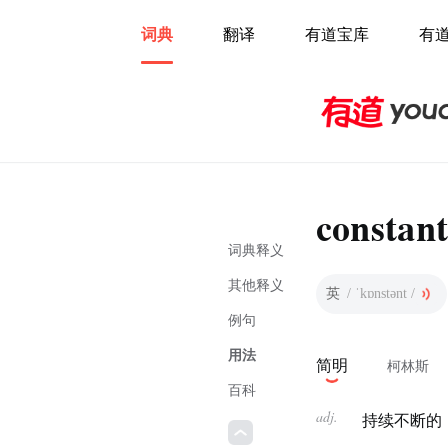
词典
翻译
有道宝库
有
constant
词典释义
其他释义
英
/ ˈkɒnstənt /
例句
用法
简明
柯林斯
百科
adj.
持续不断的