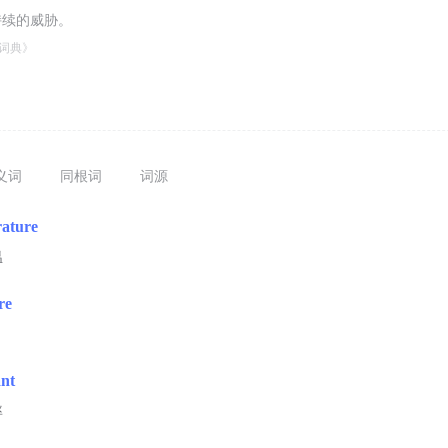
持续的威胁。
词典》
义词
同根词
词源
rature
温
re
ant
率