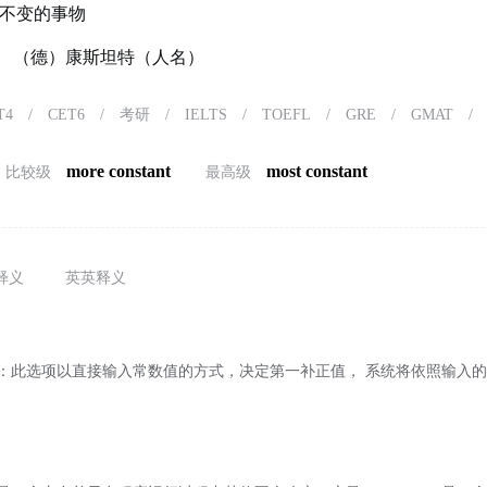
不变的事物
ant） （德）康斯坦特（人名）
T4
/
CET6
/
考研
/
IELTS
/
TOEFL
/
GRE
/
GMAT
/
more constant
most constant
比较级
最高级
释义
英英释义
ant）：此选项以直接输入常数值的方式，决定第一补正值， 系统将依照输入