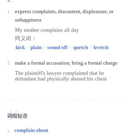
v.
1
express complaints, discontent, displeasure, or
unhappiness
My mother complains all day
同义词：
kick
/
plain
/
sound off
/
quetch
/
kvetch
2
make a formal accusation; bring a formal charge
The plaintiff's lawyer complained that he
defendant had physically abused his client
词组短语
complain about
1