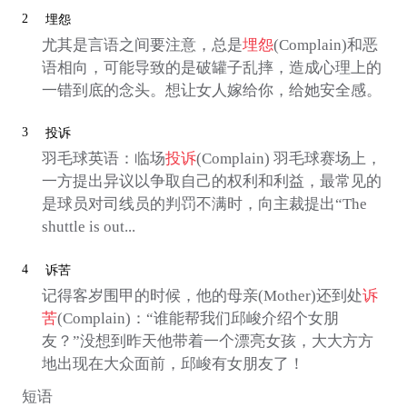
2
埋怨
尤其是言语之间要注意，总是
埋怨
(Complain)和恶
语相向，可能导致的是破罐子乱摔，造成心理上的
一错到底的念头。想让女人嫁给你，给她安全感。
3
投诉
羽毛球英语：临场
投诉
(Complain) 羽毛球赛场上，
一方提出异议以争取自己的权利和利益，最常见的
是球员对司线员的判罚不满时，向主裁提出“The
shuttle is out...
4
诉苦
记得客岁围甲的时候，他的母亲(Mother)还到处
诉
苦
(Complain)：“谁能帮我们邱峻介绍个女朋
友？”没想到昨天他带着一个漂亮女孩，大大方方
地出现在大众面前，邱峻有女朋友了！
短语