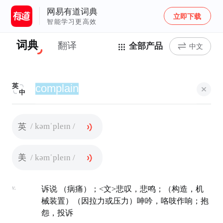
网易有道词典
立即下载
智能学习更高效
词典
翻译
全部产品
中文
英
中
/ kəmˈpleɪn /
英
/ kəmˈpleɪn /
美
v.
诉说 （病痛）；<文>悲叹，悲鸣；（构造，机
械装置）（因拉力或压力）呻吟，咯吱作响；抱
怨，投诉