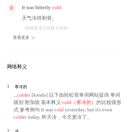
It was bitterly
cold
.
天气冷得刺骨。
《柯林斯英汉双解大词典》
查看更多
网络释义
1
寒冷的
...
cold
er [kəʊdə] 以下由轻松背单词网站提供 单词
级别 附加级 基本释义
cold
（
寒冷的
）的比较级形
式 参考例句 It was
cold
yesterday, but it's even
cold
er today. 昨天冷，今天更冷了。
2
冷