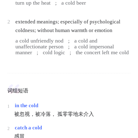
turn up the heat ;
a cold beer
2
extended meanings; especially of psychological
coldness; without human warmth or emotion
a cold unfriendly nod ;
a cold and
unaffectionate person ;
a cold impersonal
manner ;
cold logic ;
the concert left me cold
词组短语
in the cold
1
被忽视，被冷落， 孤零零地未介入
catch a cold
2
感冒