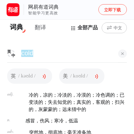
网易有道词典
立即下载
智能学习更高效
词典
翻译
全部产品
中文
英
中
/ kəʊld /
/ koʊld /
英
美
adj.
冷的，凉的；冷淡的，冷漠的；冷色调的；已
变淡的；失去知觉的；真实的，客观的；扫兴
的，灰蒙蒙的；远未猜中的
n.
感冒，伤风；寒冷，低温
adv.
突然地，彻底地；毫无准备地