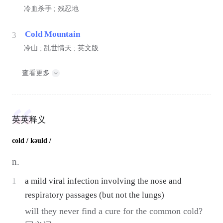
冷血杀手 ; 残忍地
Cold Mountain
3
冷山 ; 乱世情天 ; 英文版
查看更多
英英释义
cold
/ kəuld /
n.
1
a mild viral infection involving the nose and
respiratory passages (but not the lungs)
will they never find a cure for the common cold?