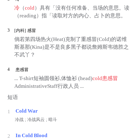
冷
（
cold
）具有「没有任何准备、当场的意思。读
（reading）指「读取对方的内心、占卜的意思。
3
[内科]
感冒
倘若第四场热火(Heat)克制了重感冒(Cold)的诺维
斯基那(Kina)是不是良多黑子都说詹姆斯韦德胜之
不武丫？
4
患感冒
... T-shirt短袖圆领衫,体恤衫 (head)
cold
患感冒
AdministrativeStaff行政人员 ...
短语
Cold War
1
冷战 ; 冷战风云 ; 暗斗
In Cold Blood
2