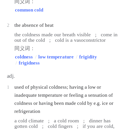
同义词：
common cold
2
the absence of heat
the coldness made our breath visible ;
come in
out of the cold ;
cold is a vasoconstrictor
同义词：
coldness
/
low temperature
/
frigidity
/
frigidness
adj.
1
used of physical coldness; having a low or
inadequate temperature or feeling a sensation of
coldness or having been made cold by e.g. ice or
refrigeration
a cold climate ;
a cold room ;
dinner has
gotten cold ;
cold fingers ;
if you are cold,