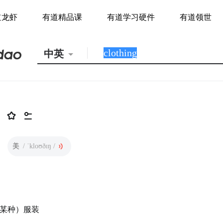
道龙虾
有道精品课
有道学习硬件
有道领世
中英
美
/ ˈkloʊðɪŋ /
某种）服装