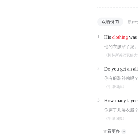
双语例句
原声
1
His
clothing
was 
他的衣服沾了泥
《柯林斯英汉双解大
2
Do you get an al
你有服装补贴吗
《牛津词典》
3
How many layer
你穿了几层衣服
《牛津词典》
查看更多