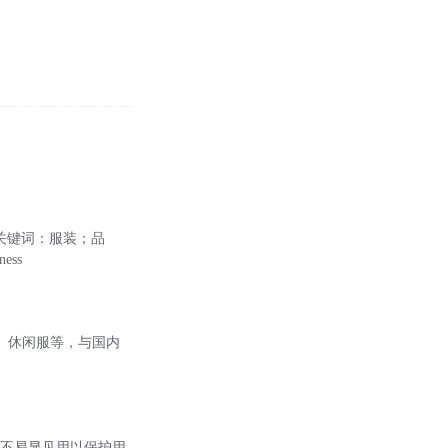
关键词：服装；品
eness
、休闲服等，与国内
一些不易显见用以保护用