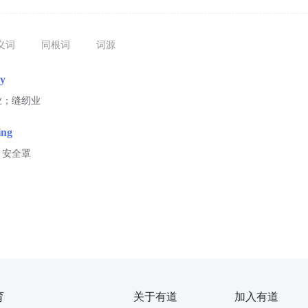
义词
同根词
词源
ry
业；缝纫业
ing
，安全罩
育
关于有道
加入有道