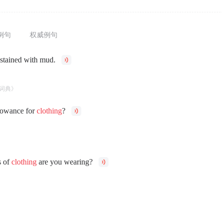
例句
权威例句
stained with mud.
。
词典》
lowance for
clothing
?
？
s of
clothing
are you wearing?
？