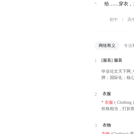
v.
给……穿衣，
初中
/
高
网络释义
专业
1
[服装]
服装
毕业论文天下网_
牌；国际化；核心竞争力
2
衣服
*
衣服
( Clot
价格相当，打折
3
衣物
衣物
(Cloth