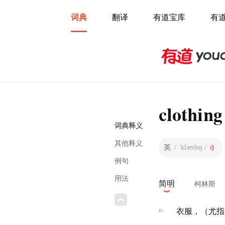
词典
翻译
有道宝库
有
clothing
词典释义
其他释义
英
/ ˈkləʊðɪŋ /
例句
用法
简明
柯林斯
n.
衣服，（尤指