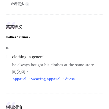
查看更多
英英释义
clothes
/ kləuðz /
n.
1
clothing in general
he always bought his clothes at the same store
同义词：
apparel
/
wearing apparel
/
dress
词组短语