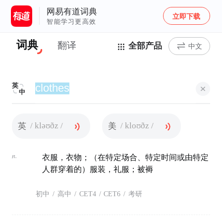
网易有道词典
立即下载
智能学习更高效
词典
翻译
全部产品
中文
英
中
/ kləʊðz /
/ kloʊðz /
英
美
n.
衣服，衣物；（在特定场合、特定时间或由特定
人群穿着的）服装，礼服；被褥
初中
/
高中
/
CET4
/
CET6
/
考研