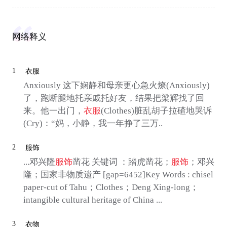
网络释义
1
衣服
Anxiously 这下娴静和母亲更心急火燎(Anxiously)
了，跑断腿地托亲戚托好友，结果把梁辉找了回
来。他一出门，
衣服
(Clothes)脏乱胡子拉碴地哭诉
(Cry)：“妈，小静，我一年挣了三万..
2
服饰
...邓兴隆
服饰
凿花 关键词 ：踏虎凿花；
服饰
；邓兴
隆；国家非物质遗产 [gap=6452]Key Words : chisel
paper-cut of Tahu；Clothes；Deng Xing-long；
intangible cultural heritage of China ...
3
衣物