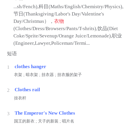
...sh/Fench),科目(Maths/English/Chemistry/Physics),
节日(Thanksgiving/Labor's Day/Valentine's
Day/Christmas），
衣物
(Clothes/Dress/Browsers/Pants/T-shrits),饮品(Diet
Coke/Sprite/Sevenup/Orange Juice/Lemonade),职业
(Engineer,Lawyer,Policeman/Termi...
短语
clothes hanger
1
衣架 ; 晾衣架 ; 挂衣器 ; 挂衣服的架子
Clothes rail
2
挂衣杆
The Emperor's New Clothes
3
国王的新衣 ; 天子的新装 ; 唱片名