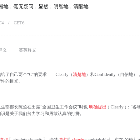
晰地；毫无疑问，显然；明智地，清醒地
T4
/
CET6
释义
英英释义
了自己两个“C”的要求——Clearly（
清楚地
）和Confidently（自信
赞许的目光。
日，卫生部部长陈竺在出席“全国卫生工作会议”时也
明确提出
( Clearly )
知识是关于我们努力学习和勇敢认真的打拼。
真切
〖absolute;sincerity〗 清楚;
真切
〖
clearly
;unmistakably〗 实在;的确〖reall