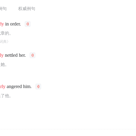
例句
权威例句
rly
in order.
成章的。
词典》
rly
nettled her.
了她。
arly
angered him.
怒了他。