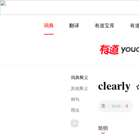
词典
翻译
有道宝库
有
词典释义
clearly
其他释义
例句
英
/ ˈklɪəli /
用法
简明