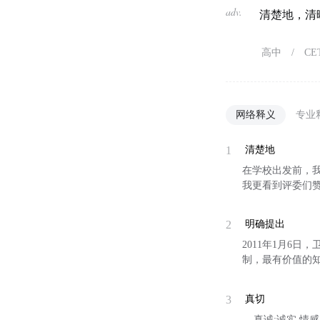
adv.
清楚地，清
高中
/
CE
网络释义
专业
1
清楚地
在学校出发前，我给
我更看到评委们
2
明确提出
2011年1月6
制，最有价值的
3
真切
... 真诚;诚实,情感