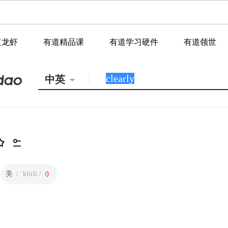
道龙虾
有道精品课
有道学习硬件
有道领世
中英
美
/ ˈklɪrli /