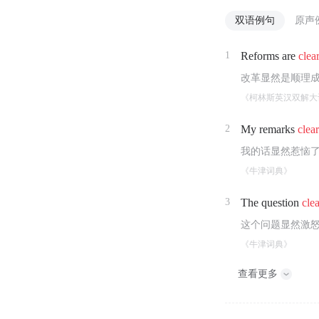
双语例句
原声
1
Reforms are
clea
改革显然是顺理
《柯林斯英汉双解大
2
My remarks
clea
我的话显然惹恼
《牛津词典》
3
The question
cle
这个问题显然激
《牛津词典》
查看更多