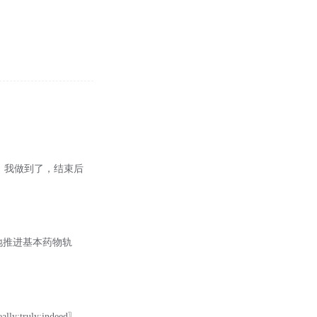
地），我做到了，结束后
：“各地推进基本药物轨
y;truly;indeed〗 ...