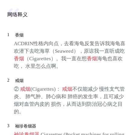
网络释义
1
香烟
ACDRIN性格内向点，去看海龟反复告诉我海龟喜
欢潜下去吃海草（Seaweed），原谅我一直听成吃
香烟
（Cigarettes）。我一直在想
香烟
海龟也喜欢
吃， 水里怎么点啊。
2
戒烟
②
戒烟
(Cigarettes)：
戒烟
不仅能减少 慢性支气管
炎、 肺气肿、肺心病和 肺癌的发生率，且可减少
烟对血管内皮的 损伤，从而达到防治冠心病之目
的。
3
袖珍卷烟器
袖珍卷烟器
Cigarettes (Pocket machines for rolling