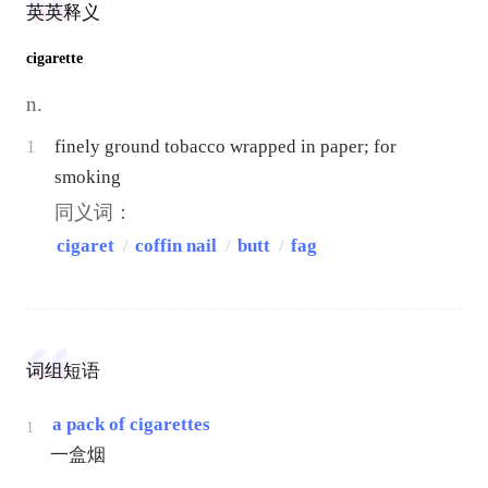
英英释义
cigarette
n.
1
finely ground tobacco wrapped in paper; for
smoking
同义词：
cigaret
/
coffin nail
/
butt
/
fag
词组短语
a pack of cigarettes
1
一盒烟