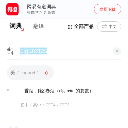
网易有道词典
立即下载
智能学习更高效
词典
翻译
全部产品
中文
英
中
/ ˈsɪɡəret /
美
n.
香烟，[轻]卷烟（cigarette 的复数）
初中
/
高中
/
CET4
/
CET6