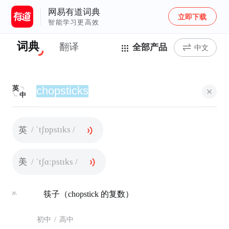
网易有道词典
立即下载
智能学习更高效
词典
翻译
全部产品
中文
英
中
/ ˈtʃɒpstɪks /
英
/ ˈtʃɑːpstɪks /
美
n.
筷子（chopstick 的复数）
初中
/
高中