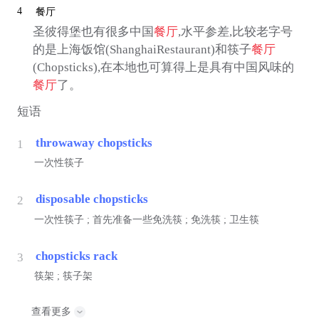
4
餐厅
圣彼得堡也有很多中国
餐厅
,水平参差,比较老字号
的是上海饭馆(ShanghaiRestaurant)和筷子
餐厅
(Chopsticks),在本地也可算得上是具有中国风味的
餐厅
了。
短语
throwaway chopsticks
1
一次性筷子
disposable chopsticks
2
一次性筷子 ; 首先准备一些免洗筷 ; 免洗筷 ; 卫生筷
chopsticks rack
3
筷架 ; 筷子架
查看更多