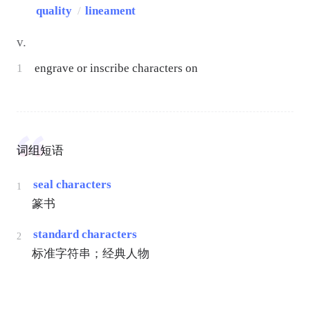
quality
/
lineament
v.
1
engrave or inscribe characters on
词组短语
seal characters
1
篆书
standard characters
2
标准字符串；经典人物