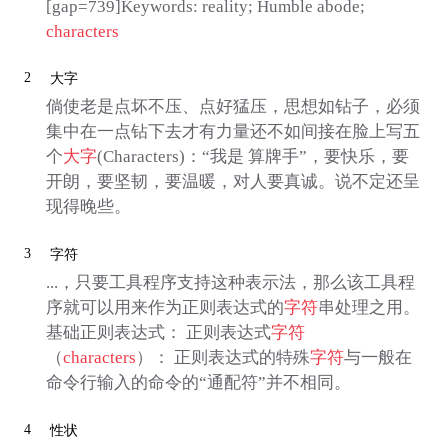
[gap=739]Keywords: reality; Humble abode;
characters
2
大字
倘使老是点坏不压、点好猛压，思想如钻子，必须
集中在一点钻下去才有力量还不如间接在脸上写五
个
大字
(Characters)：“我是 算牌手”，要快乐，要
开朗，要坚韧，要温暖，对人要真诚。说不定还呈
现得晚些。
3
字符
...，只要工具程序支持这种表示法，那么该工具程
序就可以用来作为正则表达式的
字符
串处理之用。
基础正则表达式： 正则表达式
字符
（
characters
）： 正则表达式的特殊
字符
与一般在
命令行输入的命令的“通配符”并不相同。
4
性状