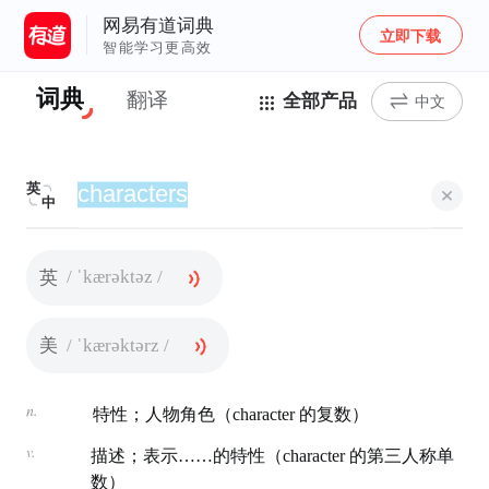
网易有道词典
立即下载
智能学习更高效
词典
翻译
全部产品
中文
英
中
/ ˈkærəktəz /
英
/ ˈkærəktərz /
美
n.
特性；人物角色（character 的复数）
v.
描述；表示……的特性（character 的第三人称单
数）