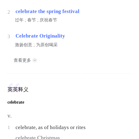
celebrate the spring festival
2
过年 ; 春节 ; 庆祝春节
Celebrate Originality
3
激扬创意 ; 为原创喝采
查看更多
英英释义
celebrate
v.
1
celebrate, as of holidays or rites
celebrate Christmas