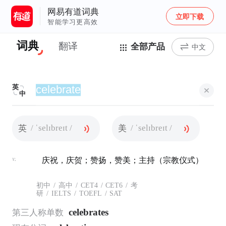
网易有道词典
立即下载
智能学习更高效
词典
翻译
全部产品
中文
英
中
/ ˈselɪbreɪt /
/ ˈselɪbreɪt /
英
美
v.
庆祝，庆贺；赞扬，赞美；主持（宗教仪式）
初中
/
高中
/
CET4
/
CET6
/
考
研
/
IELTS
/
TOEFL
/
SAT
celebrates
第三人称单数