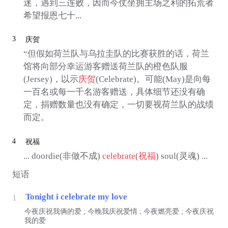
迷，遇到三连败，因而今仗坐拥主场之利的拓荒者
希望报恩七十...
3
庆贺
“但假如荷兰队与乌拉圭队的比赛获胜的话，荷兰
馆将向部分幸运游客赠送荷兰队的橙色队服
(Jersey)，以示
庆贺
(Celebrate)。可能(May)是向每
一百名或每一千名游客赠送，具体细节还没有确
定，捐赠数量也没有确定，一切要视荷兰队的战绩
而定。
4
祝福
... doordie(非做不成)
celebrate
(
祝福
) soul(灵魂) ...
短语
Tonight i celebrate my love
1
今夜庆祝我俩的爱 ; 今晚我庆祝爱情 ; 今夜燃亮爱 ; 今夜庆祝
我的爱