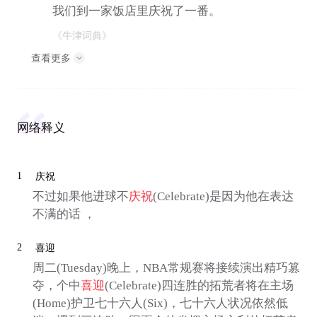
我们到一家饭店里庆祝了一番。
《牛津词典》
查看更多
网络释义
1
庆祝
不过如果他进球不
庆祝
(Celebrate)是因为他在表达
不满的话 ，
2
喜迎
周二(Tuesday)晚上，NBA常规赛将接续演出精巧篡
夺，个中
喜迎
(Celebrate)四连胜的拓荒者将在主场
(Home)护卫七十六人(Six)，七十六人状况依然低