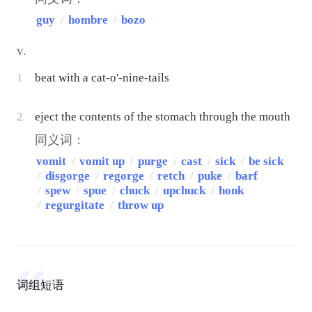
guy
/
hombre
/
bozo
v.
1
beat with a cat-o'-nine-tails
2
eject the contents of the stomach through the mouth
同义词：
vomit
/
vomit up
/
purge
/
cast
/
sick
/
be sick
/
disgorge
/
regorge
/
retch
/
puke
/
barf
/
spew
/
spue
/
chuck
/
upchuck
/
honk
/
regurgitate
/
throw up
词组短语