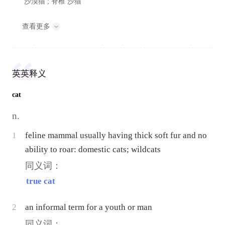
沙漠猫 ;
脊椎
沙猫
查看更多
英英释义
cat
n.
1
feline mammal usually having thick soft fur and no
ability to roar: domestic cats; wildcats
同义词：
true cat
2
an informal term for a youth or man
同义词：