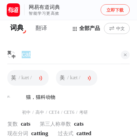
网易有道词典
立即下载
智能学习更高效
词典
翻译
全部产品
中文
英
中
/ kæt /
/ kæt /
英
美
n.
猫，猫科动物
初中
/
高中
/
CET4
/
CET6
/
考研
cats
cats
复数
第三人称单数
catting
catted
现在分词
过去式