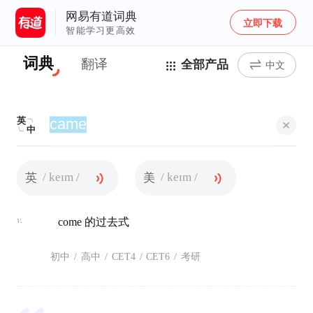
网易有道词典
立即下载
智能学习更高效
词典
翻译
全部产品
中文
英
中
/ keɪm /
/ keɪm /
英
美
v.
come 的过去式
初中
/
高中
/
CET4
/
CET6
/
考研