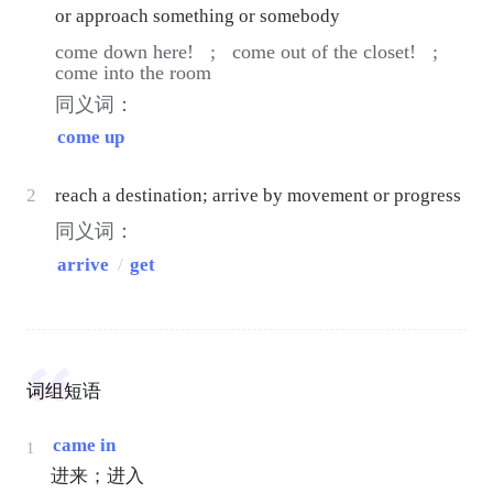
or approach something or somebody
come down here! ;
come out of the closet! ;
come into the room
同义词：
come up
2
reach a destination; arrive by movement or progress
同义词：
arrive
/
get
词组短语
came in
1
进来；进入