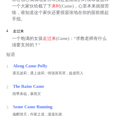
一个大家伙给截了下
来时
(Came)，心里本来就很苦
恼，谁知道这个家伙还要很嚣张地在你的面前摇起
手指。
4
走过来
一个饱满的女孩
走过来
(Came)：“求教老师有什么
须要支持的？”
短语
Along Came Polly
1
遇见波莉 ; 遇上波莉 ; 情场算死草 ; 趁虚而入
The Rains Came
2
雨季来临 ; 暴雨灾
Some Came Running
3
魂断情天 ; 作家之道 ; 漫漫长路