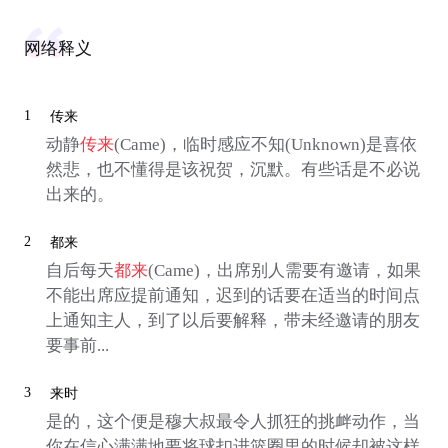
网络释义
1
传来
动静
传来
(Came)，临时感应不知(Unknown)是喜依
然悲，也不懂得是该祝贺，沉默。有些话是不必说
出来的。
2
都来
自后每天
都来
(Came)，出席别人需要有邀请，如果
不能出席应提前通知，迟到的话要在适当的时间点
上通知主人，到了以后要解释，带未经邀请的朋友
要事前...
3
来时
是的，这个便是穆大叔最令人抓狂的挑衅动作，当
你在信心满满地要将球扣进篮圈里的时候却被这样