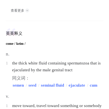
查看更多
英英释义
come
/ keim /
n.
1
the thick white fluid containing spermatozoa that is
ejaculated by the male genital tract
同义词：
semen
/
seed
/
seminal fluid
/
ejaculate
/
cum
v.
1
move toward, travel toward something or somebody