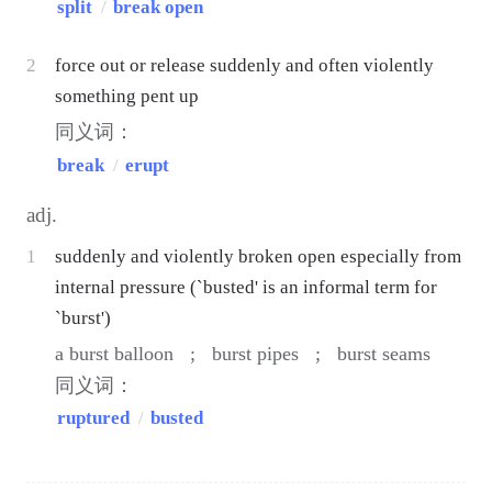
split
/
break open
2
force out or release suddenly and often violently
something pent up
同义词：
break
/
erupt
adj.
1
suddenly and violently broken open especially from
internal pressure (`busted' is an informal term for
`burst')
a burst balloon ;
burst pipes ;
burst seams
同义词：
ruptured
/
busted