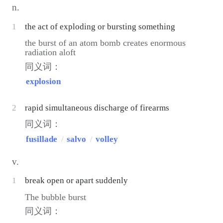
n.
1
the act of exploding or bursting something
the burst of an atom bomb creates enormous
radiation aloft
同义词：
explosion
2
rapid simultaneous discharge of firearms
同义词：
fusillade
/
salvo
/
volley
v.
1
break open or apart suddenly
The bubble burst
同义词：