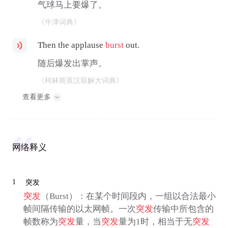
气球马上要爆了。
《牛津词典》
Then the applause
burst
out.
随后爆发出掌声。
《柯林斯英汉双解大词典》
查看更多
网络释义
1
突发
突发
（Burst）：在某个时间段内，一组以合法最小
帧间隔传输的以太网帧。一次
突发
传输中所包含的
帧数称为
突发
量，当
突发
量为1时，相当于无
突发