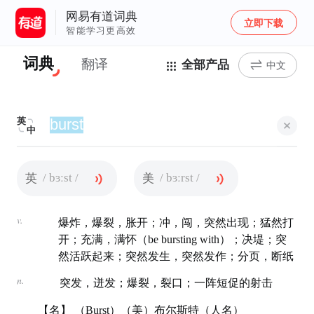
网易有道词典
立即下载
智能学习更高效
词典
翻译
全部产品
中文
英
中
/ bɜːst /
/ bɜːrst /
英
美
v.
爆炸，爆裂，胀开；冲，闯，突然出现；猛然打
开；充满，满怀（be bursting with）；决堤；突
然活跃起来；突然发生，突然发作；分页，断纸
n.
突发，迸发；爆裂，裂口；一阵短促的射击
【名】 （Burst）（美）布尔斯特（人名）