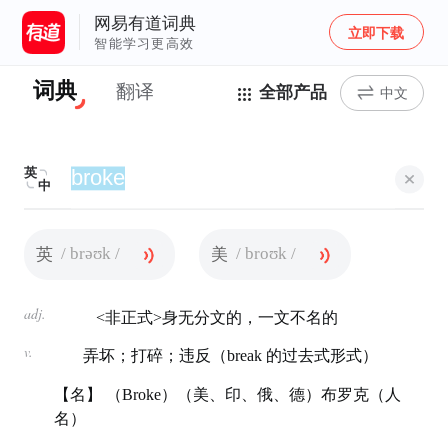
网易有道词典
立即下载
智能学习更高效
词典
翻译
全部产品
中文
英
中
/ brəʊk /
/ broʊk /
英
美
adj.
<非正式>身无分文的，一文不名的
v.
弄坏；打碎；违反（break 的过去式形式）
【名】 （Broke）（美、印、俄、德）布罗克（人
名）