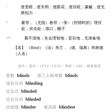
v.
使变瞎，使失明；使眼花，使目眩；蒙蔽，使无
辨别力
n.
窗帘，（尤指）卷帘；<美>（狩猎时的）埋伏
处，伏击处；借口，幌子
adv.
看不清地；失去理智地；盲目地，无准备地
【名】 （Blind）（法）布兰，（德、瑞典）布林德
（人名）
初中
/
高中
/
CET4
/
CET6
/
考研
/
GRE
/
商务英语
blinds
blinds
复数
第三人称单数
blinding
现在分词
blinded
过去式
blinded
过去分词
blinder
blindest
比较级
最高级