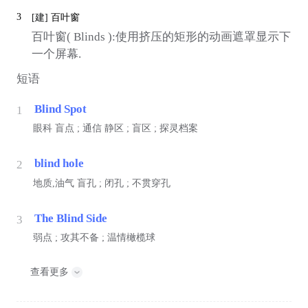
3
[建]
百叶窗
百叶窗( Blinds ):使用挤压的矩形的动画遮罩显示下
一个屏幕.
短语
Blind Spot
1
眼科
盲点 ;
通信
静区 ; 盲区 ; 探灵档案
blind hole
2
地质,油气
盲孔 ; 闭孔 ; 不贯穿孔
The Blind Side
3
弱点 ; 攻其不备 ; 温情橄榄球
查看更多