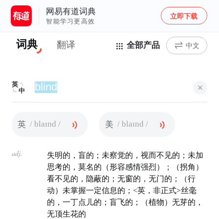
网易有道词典
立即下载
智能学习更高效
词典
翻译
全部产品
中文
英
中
/ blaɪnd /
/ blaɪnd /
英
美
adj.
失明的，盲的；未察觉的，视而不见的；未加
思考的，莫名的（形容感情强烈）；（拐角）
看不见的，隐蔽的；无窗的，无门的；（行
动）未掌握一定信息的；<英，非正式>丝毫
的，一丁点儿的；盲飞的；（植物）无芽的，
无顶生花的