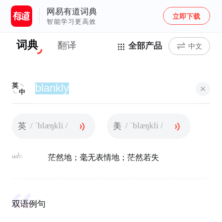
网易有道词典
立即下载
智能学习更高效
词典
翻译
全部产品
中文
英
中
/ ˈblæŋkli /
/ ˈblæŋkli /
英
美
adv.
茫然地；毫无表情地；茫然若失
双语例句