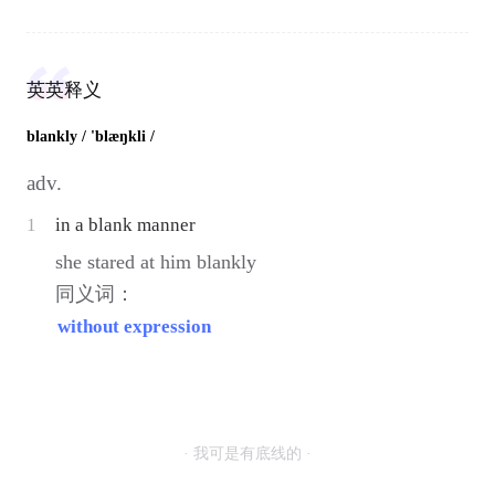
英英释义
blankly
/ 'blæŋkli /
adv.
1
in a blank manner
she stared at him blankly
同义词：
without expression
· 我可是有底线的 ·