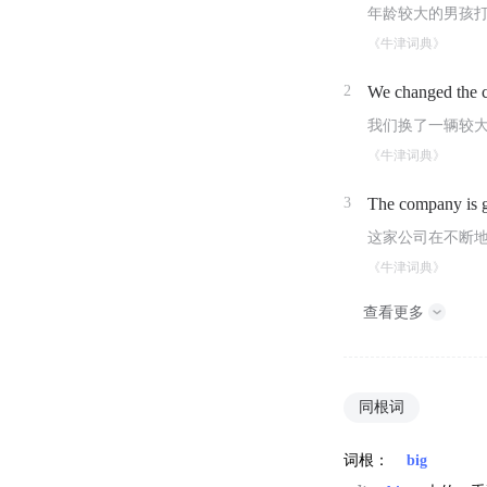
年龄较大的男孩
《牛津词典》
2
We changed the c
我们换了一辆较
《牛津词典》
3
The company is
这家公司在不断
《牛津词典》
查看更多
同根词
词根：
big