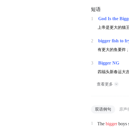
短语
1
God Is the Bigg
上帝是更大的猫王 
2
bigger fish to fr
有更大的鱼要炸 
3
Bigger NG
四福头新春运大
查看更多
双语例句
原声
1
The
bigger
boys s