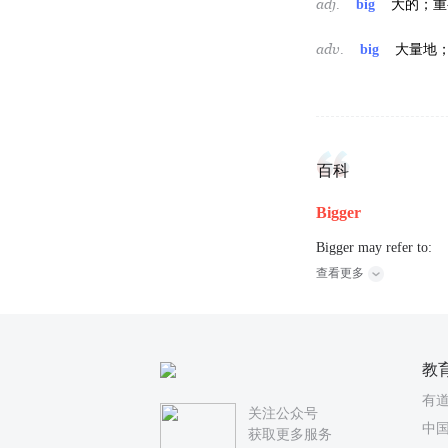
adj.
big
大的；重
adv.
big
大量地
百科
Bigger
Bigger may refer to:
查看更多
教
有
关注公众号
中国
获取更多服务