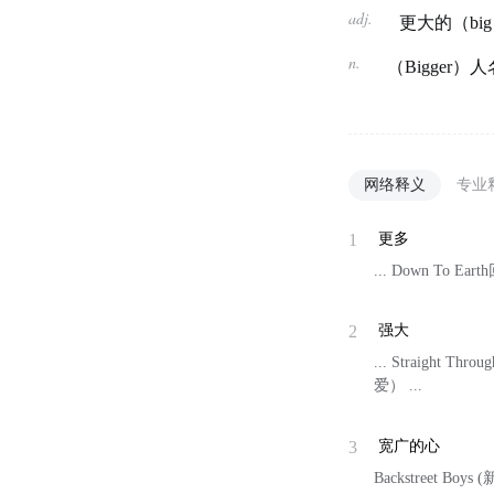
adj.
更大的（bi
n.
（Bigger
网络释义
专业
1
更多
... Down To Ear
2
强大
... Straight T
爱） ...
3
宽广的心
Backstreet Boys