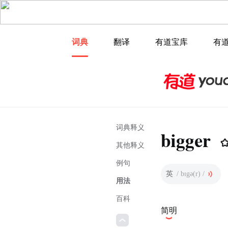
词典
翻译
有道宝库
有
词典释义
bigger
其他释义
例句
英
/ bɪgə(r) /
用法
百科
简明