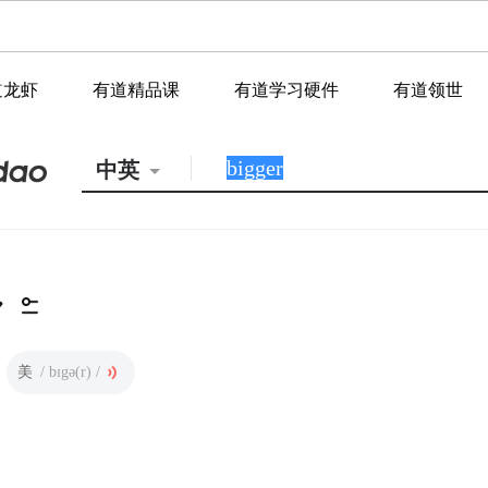
道龙虾
有道精品课
有道学习硬件
有道领世
中英
美
/ bɪgə(r) /