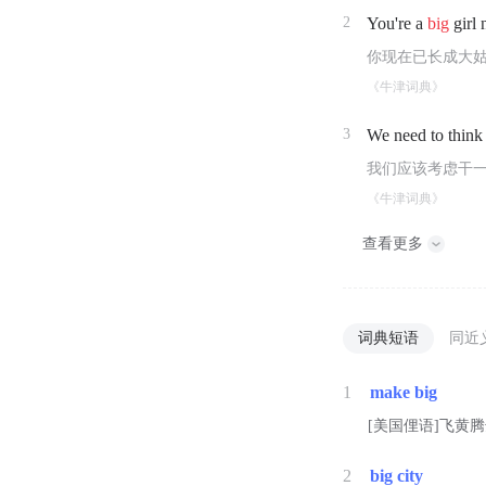
2
You're a
big
girl 
你现在已长成大
《牛津词典》
3
We need to thin
我们应该考虑干
《牛津词典》
查看更多
词典短语
同近
1
make big
[美国俚语]飞黄
2
big city