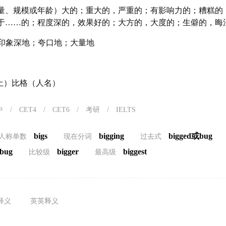
量、规模或年龄）大的；重大的，严重的；有影响力的；糟糕的
于……的；程度深的，效果好的；大方的，大度的；生僻的，晦
印象深地；夸口地；大量地
（土）比格（人名）
中
/
CET4
/
CET6
/
考研
/
IELTS
bigs
bigging
bigged或bug
人称单数
现在分词
过去式
bug
bigger
biggest
比较级
最高级
释义
英英释义