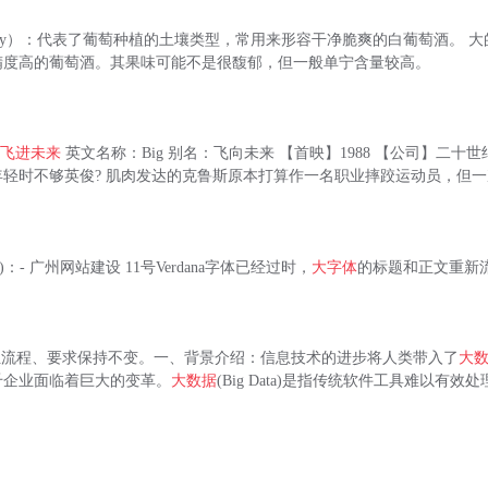
ality）：代表了葡萄种植的土壤类型，常用来形容干净脆爽的白葡萄酒。 大
精度高的葡萄酒。其果味可能不是很馥郁，但一般单宁含量较高。
：
飞进未来
英文名称：Big 别名：飞向未来 【首映】1988 【公司】二十世
年轻时不够英俊? 肌肉发达的克鲁斯原本打算作一名职业摔跤运动员，但
onts)：- 广州网站建设 11号Verdana字体已经过时，
大字体
的标题和正文重新
学位流程、要求保持不变。一、背景介绍：信息技术的进步将人类带入了
大
千企业面临着巨大的变革。
大数据
(Big Data)是指传统软件工具难以有