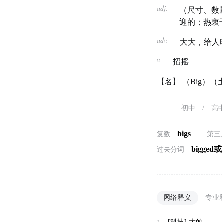
adj.
（尺寸、数
迎的；热衷
adv.
大大，给人
v.
招摇
【名】 （Big）
初中
/
高
bigs
复数
第三
bigged或
过去分词
网络释义
专业
[科技]
大的