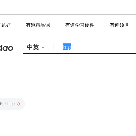
道龙虾
有道精品课
有道学习硬件
有道领世
中英
美
/ bɪɡ /