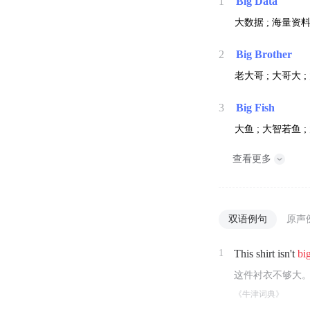
1
Big Data
大数据 ; 海量资料
2
Big Brother
老大哥 ; 大哥大 
3
Big Fish
大鱼 ; 大智若鱼 
查看更多
双语例句
原声
1
This shirt isn't
bi
这件衬衣不够大
《牛津词典》