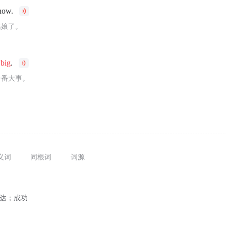
now.
姑娘了。
k
big
.
一番大事。
义词
同根词
词源
腾达；成功