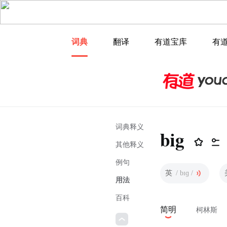
词典
翻译
有道宝库
有
词典释义
big
其他释义
例句
英
/ bɪɡ /
用法
百科
简明
柯林斯