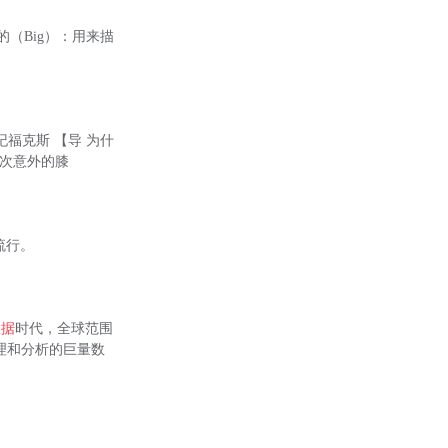
的（Big）：用来描
纪福克斯 【导 为什
一次意外的膝
流行。
数据
时代，全球范围
效处理和分析的巨量数