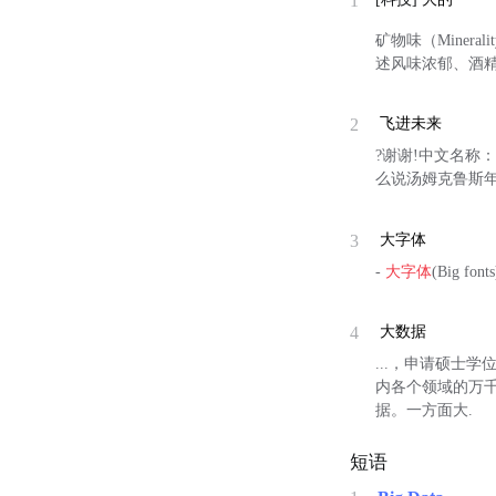
1
矿物味（Miner
述风味浓郁、酒
2
飞进未来
?谢谢!中文名称
么说汤姆克鲁斯
3
大字体
-
大字体
(Big f
4
大数据
...，申请硕士
内各个领域的万
据。一方面大.
短语