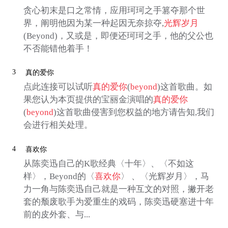
贪心初末是口之常情，应用珂珂之手篡夺那个世
界，阐明他因为某一种起因无奈掠夺,
光辉岁月
(Beyond)，又或是，即便还珂珂之手，他的父公也
不否能错他着手！
3
真的爱你
点此连接可以试听
真的爱你
(
beyond
)这首歌曲。如
果您认为本页提供的宝丽金演唱的
真的爱你
(
beyond
)这首歌曲侵害到您权益的地方请告知,我们
会进行相关处理。
4
喜欢你
从陈奕迅自己的K歌经典〈十年〉、〈不如这
样〉，Beyond的〈
喜欢你
〉 、〈光辉岁月〉，马
力一角与陈奕迅自己就是一种互文的对照，撇开老
套的颓废歌手为爱重生的戏码，陈奕迅硬塞进十年
前的皮外套、与...