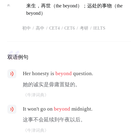
n.
来生，再世（the beyond）；远处的事物（the
beyond）
初中
/
高中
/
CET4
/
CET6
/
考研
/
IELTS
双语例句
Her honesty is
beyond
question.
她的诚实是毋庸置疑的。
《牛津词典》
It won't go on
beyond
midnight.
这事不会延续到午夜以后。
《牛津词典》