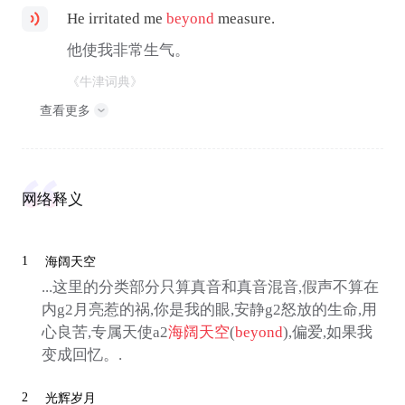
He irritated me
beyond
measure.
他使我非常生气。
《牛津词典》
查看更多
网络释义
1
海阔天空
...这里的分类部分只算真音和真音混音,假声不算在
内g2月亮惹的祸,你是我的眼,安静g2怒放的生命,用
心良苦,专属天使a2
海阔天空
(
beyond
),偏爱,如果我
变成回忆。.
2
光辉岁月