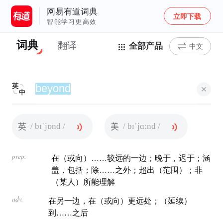
网易有道词典
立即下载
智能学习更高效
词典
翻译
全部产品
中文
英
中
/ bɪˈjɒnd /
/ bɪˈjɑːnd /
英
美
prep.
在（或向）……较远的一边；晚于，迟于；涵
盖，包括；除……之外；超出（范围）；非
（某人）所能理解
adv.
在另一边，在（或向）更远处；（延续）
到……之后