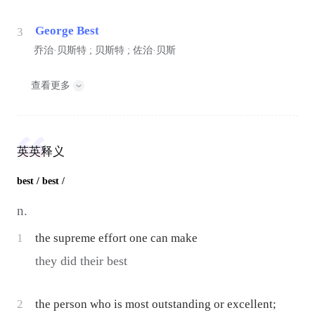
George Best
3
乔治·贝斯特 ; 贝斯特 ; 佐治·贝斯
查看更多
英英释义
best
/ best /
n.
1
the supreme effort one can make
they did their best
2
the person who is most outstanding or excellent;