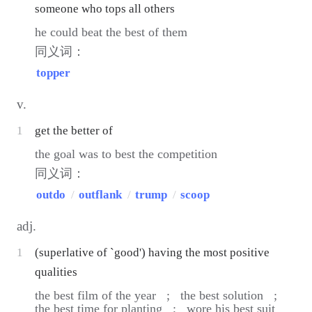
someone who tops all others
he could beat the best of them
同义词：
topper
v.
1
get the better of
the goal was to best the competition
同义词：
outdo
/
outflank
/
trump
/
scoop
adj.
1
(superlative of `good') having the most positive
qualities
the best film of the year ;
the best solution ;
the best time for planting ;
wore his best suit