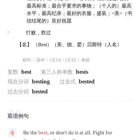
最高标准；最合乎要求的事物；（个人的）最高
水平，最高纪录；最好的衣服，盛装；<美>（书
信结尾的）良好祝愿
v.
打败，胜过
【名】 （Best）（美、德、爱）贝斯特（人名）
初中
/
高中
/
CET4
/
CET6
/
考研
best
bests
复数
第三人称单数
besting
bested
现在分词
过去式
bested
过去分词
双语例句
Be the
best
, or don't do it at all. Fight for