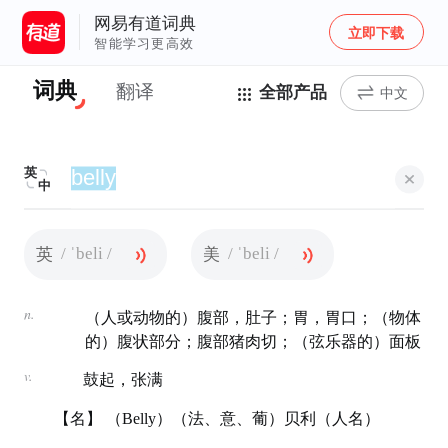
网易有道词典
立即下载
智能学习更高效
词典
翻译
全部产品
中文
英
中
/ ˈbeli /
/ ˈbeli /
英
美
n.
（人或动物的）腹部，肚子；胃，胃口；（物体
的）腹状部分；腹部猪肉切；（弦乐器的）面板
v.
鼓起，张满
【名】 （Belly）（法、意、葡）贝利（人名）