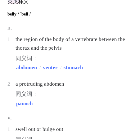
英英释义
belly
/ 'beli /
n.
1
the region of the body of a vertebrate between the
thorax and the pelvis
同义词：
abdomen
/
venter
/
stomach
2
a protruding abdomen
同义词：
paunch
v.
1
swell out or bulge out