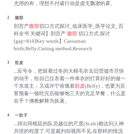
尤用的布，理想不付诸行动是虚无飘渺的雾。
2
腹部
剖宫产
腹部
切口方式探讨_临床医学_医学论文_百
科全书 关键词】剖宫产
腹部
切口方式 探讨
[gap=810]Key words】Caesarean
birth;Belly;Cutting method;Research
3
肚皮
...应号令，把留着过冬的大棉毛衣去旧货墟市尽快
的动手，给自已仅衣着一件单衣的打算好好的做一
个东道主；又或许宁肯饿着
肚皮
(Belly)，也要为宾
客预备一顿吃完后能够饱三天的充足早餐，什么是
在乎？佛教解释为执著。
4
一肚子
...得出阿根廷的队员越位的尺度(Scale)都达到人神
共愤的程度了,可是裁判却视而不见,在那样的情况