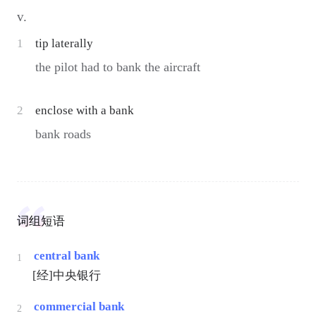
v.
1
tip laterally
the pilot had to bank the aircraft
2
enclose with a bank
bank roads
词组短语
central bank
1
[经]中央银行
commercial bank
2