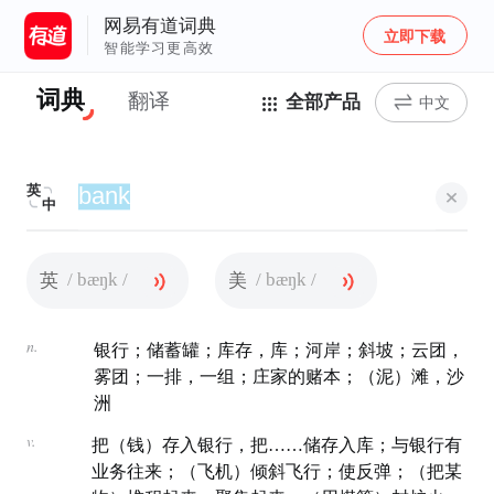
网易有道词典
立即下载
智能学习更高效
词典
翻译
全部产品
中文
英
中
/ bæŋk /
/ bæŋk /
英
美
n.
银行；储蓄罐；库存，库；河岸；斜坡；云团，
雾团；一排，一组；庄家的赌本；（泥）滩，沙
洲
v.
把（钱）存入银行，把……储存入库；与银行有
业务往来；（飞机）倾斜飞行；使反弹；（把某