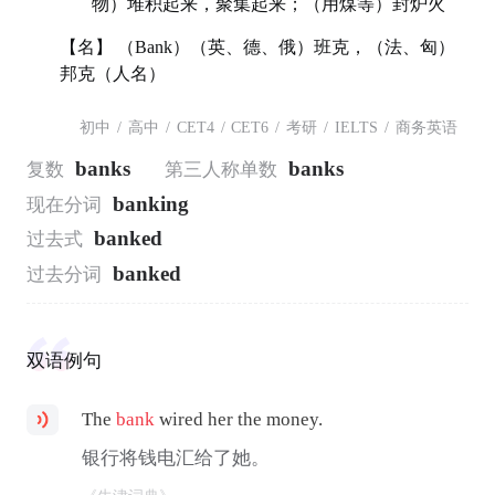
物）堆积起来，聚集起来；（用煤等）封炉火
【名】 （Bank）（英、德、俄）班克，（法、匈）
邦克（人名）
初中
/
高中
/
CET4
/
CET6
/
考研
/
IELTS
/
商务英语
banks
banks
复数
第三人称单数
banking
现在分词
banked
过去式
banked
过去分词
双语例句
The
bank
wired her the money.
银行将钱电汇给了她。