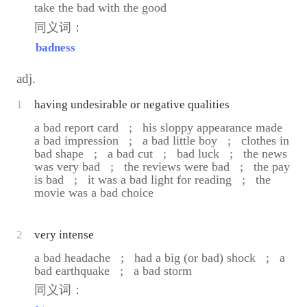
take the bad with the good
同义词：
badness
adj.
1
having undesirable or negative qualities
a bad report card ;
his sloppy appearance made
a bad impression ;
a bad little boy ;
clothes in
bad shape ;
a bad cut ;
bad luck ;
the news
was very bad ;
the reviews were bad ;
the pay
is bad ;
it was a bad light for reading ;
the
movie was a bad choice
2
very intense
a bad headache ;
had a big (or bad) shock ;
a
bad earthquake ;
a bad storm
同义词：