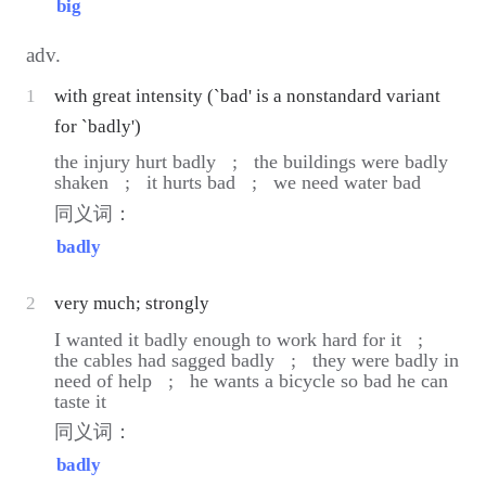
big
adv.
1
with great intensity (`bad' is a nonstandard variant
for `badly')
the injury hurt badly ;
the buildings were badly
shaken ;
it hurts bad ;
we need water bad
同义词：
badly
2
very much; strongly
I wanted it badly enough to work hard for it ;
the cables had sagged badly ;
they were badly in
need of help ;
he wants a bicycle so bad he can
taste it
同义词：
badly