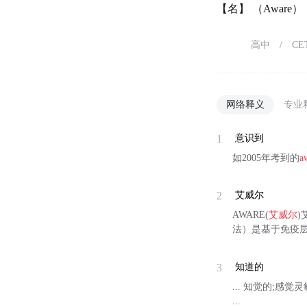
【名】 （Awar
高中
/
CE
网络释义
专业
1
意识到
如2005年考到的
a
2
艾威尔
AWARE(
艾威尔
)
法）是基于免疫层
3
知道的
... 知觉的;感觉
...