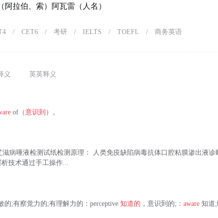
e）（阿拉伯、索）阿瓦雷（人名）
T4
/
CET6
/
考研
/
IELTS
/
TOEFL
/
商务英语
释义
英英释义
ware
of（
意识到
）。
艾滋病唾液检测试纸检测原理： 人类免疫缺陷病毒抗体口腔粘膜渗出液诊
析技术通过手工操作...
灵敏的;有察觉力的;有理解力的：perceptive
知道的
，意识到的;：
aware
知道;听