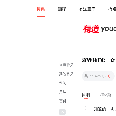
词典
翻译
有道宝库
有
aware
词典释义
其他释义
英
/ əˈweə(r) /
例句
用法
简明
柯林斯
百科
adj.
知道的，明