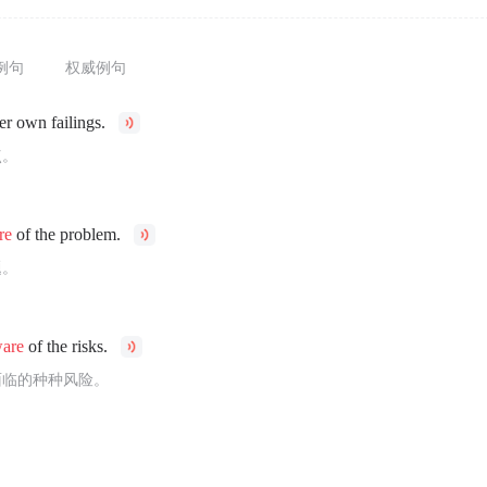
例句
权威例句
er own failings.
点。
re
of the problem.
题。
are
of the risks.
面临的种种风险。