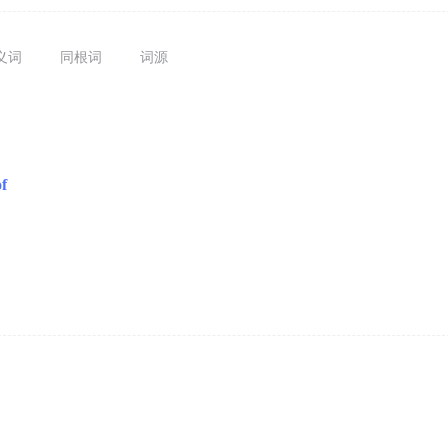
义词
同根词
词源
f