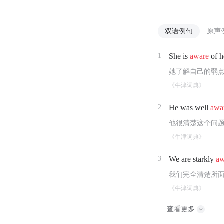
双语例句
原声
1
She is
aware
of h
她了解自己的弱
《牛津词典》
2
He was well
awa
他很清楚这个问
《牛津词典》
3
We are starkly
aw
我们完全清楚所
《牛津词典》
查看更多