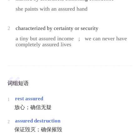
she paints with an assured hand
2
characterized by certainty or security
a tiny but assured income ;
we can never have
completely assured lives
词组短语
rest assured
1
放心；确信无疑
assured destruction
2
保证毁灭；确保摧毁