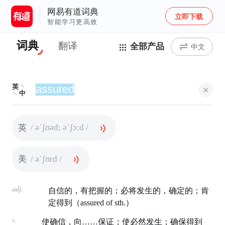
网易有道词典
立即下载
智能学习更高效
词典
翻译
全部产品
中文
英
中
/ əˈʃʊəd; əˈʃɔːd /
英
/ əˈʃʊrd /
美
adj.
自信的，有把握的；必将发生的，确定的；肯
定得到（assured of sth.）
v.
使确信，向……保证；使必然发生；确保得到