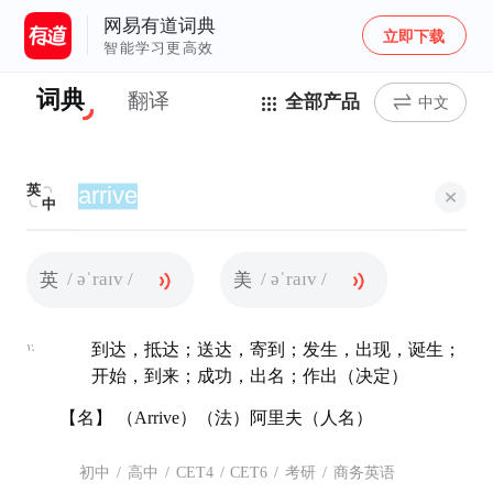
网易有道词典
立即下载
智能学习更高效
词典
翻译
全部产品
中文
英
中
/ əˈraɪv /
/ əˈraɪv /
英
美
v.
到达，抵达；送达，寄到；发生，出现，诞生；
开始，到来；成功，出名；作出（决定）
【名】 （Arrive）（法）阿里夫（人名）
初中
/
高中
/
CET4
/
CET6
/
考研
/
商务英语