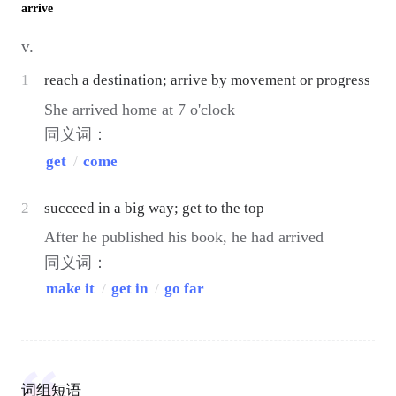
arrive
v.
1
reach a destination; arrive by movement or progress
She arrived home at 7 o'clock
同义词：
get
/
come
2
succeed in a big way; get to the top
After he published his book, he had arrived
同义词：
make it
/
get in
/
go far
词组短语