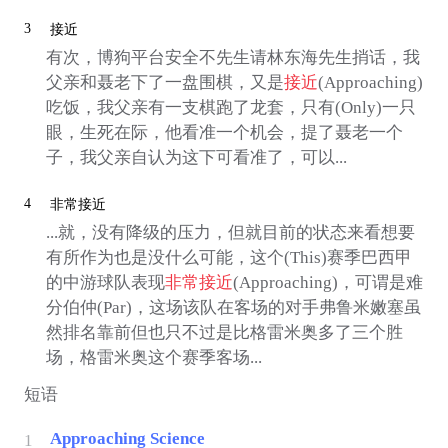
3
接近
有次，博狗平台安全不先生请林东海先生捎话，我
父亲和聂老下了一盘围棋，又是
接近
(Approaching)
吃饭，我父亲有一支棋跑了龙套，只有(Only)一只
眼，生死在际，他看准一个机会，提了聂老一个
子，我父亲自认为这下可看准了，可以...
4
非常接近
...就，没有降级的压力，但就目前的状态来看想要
有所作为也是没什么可能，这个(This)赛季巴西甲
的中游球队表现
非常接近
(Approaching)，可谓是难
分伯仲(Par)，这场该队在客场的对手弗鲁米嫩塞虽
然排名靠前但也只不过是比格雷米奥多了三个胜
场，格雷米奥这个赛季客场...
短语
Approaching Science
1