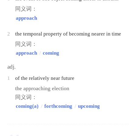
同义词：
approach
2
the temporal property of becoming nearer in time
同义词：
approach
/
coming
adj.
1
of the relatively near future
the approaching election
同义词：
coming(a)
/
forthcoming
/
upcoming