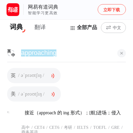
网易有道词典
立即下载
智能学习更高效
词典
翻译
全部产品
中文
英
中
/ əˈprəʊtʃɪŋ /
英
/ əˈproʊtʃɪŋ /
美
v.
接近（approach 的 ing 形式）；[航]进场；侵入
高中
/
CET4
/
CET6
/
考研
/
IELTS
/
TOEFL
/
GRE
/
商务英语