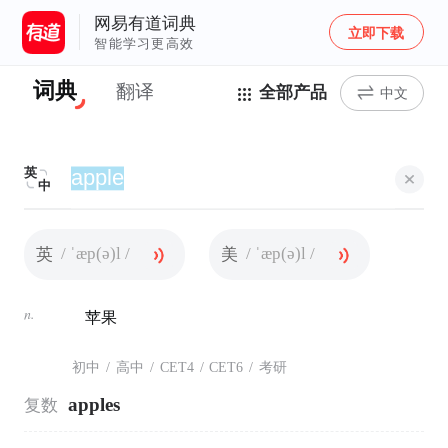
网易有道词典
立即下载
智能学习更高效
词典
翻译
全部产品
中文
英
中
/ ˈæp(ə)l /
/ ˈæp(ə)l /
英
美
n.
苹果
初中
/
高中
/
CET4
/
CET6
/
考研
apples
复数