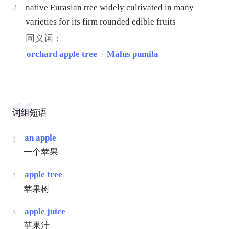
2
native Eurasian tree widely cultivated in many
varieties for its firm rounded edible fruits
同义词：
orchard apple tree
/
Malus pumila
词组短语
an apple
1
一个苹果
apple tree
2
苹果树
apple juice
3
苹果汁