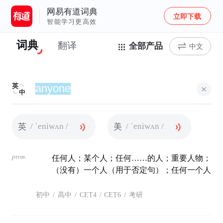
网易有道词典
立即下载
智能学习更高效
词典
翻译
全部产品
中文
英
中
/ ˈeniwʌn /
/ ˈeniwʌn /
英
美
pron.
任何人；某个人；任何……的人；重要人物；
（没有）一个人（用于否定句）；任何一个人
初中
/
高中
/
CET4
/
CET6
/
考研