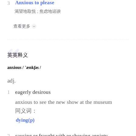
Anxious to please
3
渴望地取悦 ; 焦虑地谄谀
查看更多
英英释义
anxious
/ 'ænkʃəs /
adj.
1
eagerly desirous
anxious to see the new show at the museum
同义词：
dying(p)
2
causing or fraught with or showing anxiety