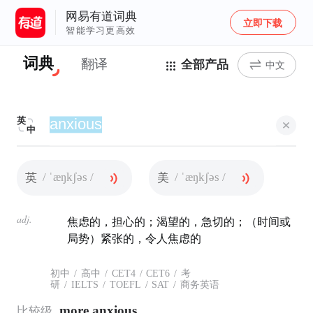
网易有道词典
立即下载
智能学习更高效
词典
翻译
全部产品
中文
英
中
/ ˈæŋkʃəs /
/ ˈæŋkʃəs /
英
美
adj.
焦虑的，担心的；渴望的，急切的；（时间或
局势）紧张的，令人焦虑的
初中
/
高中
/
CET4
/
CET6
/
考
研
/
IELTS
/
TOEFL
/
SAT
/
商务英语
more anxious
比较级