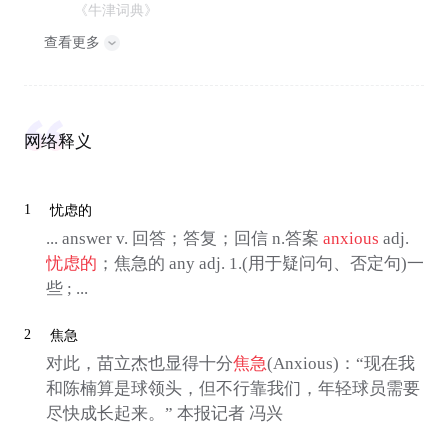
《牛津词典》
查看更多
网络释义
1
忧虑的
... answer v. 回答；答复；回信 n.答案
anxious
adj.
忧虑的
；焦急的 any adj. 1.(用于疑问句、否定句)一
些 ; ...
2
焦急
对此，苗立杰也显得十分
焦急
(Anxious)：“现在我
和陈楠算是球领头，但不行靠我们，年轻球员需要
尽快成长起来。” 本报记者 冯兴