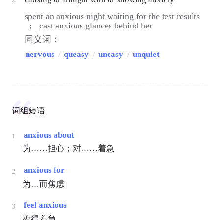
spent an anxious night waiting for the test results
;
cast anxious glances behind her
同义词：
nervous
/
queasy
/
uneasy
/
unquiet
词组短语
anxious about
1
为……担心；对……着急
anxious for
2
为…而焦虑
feel anxious
3
变得着急