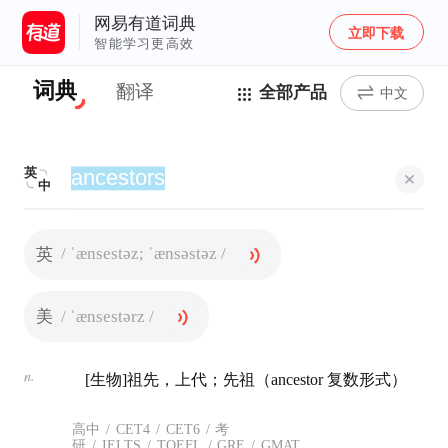
网易有道词典
立即下载
智能学习更高效
词典
翻译
全部产品
中文
英
中
/ ˈænsestəz; ˈænsəstəz /
英
/ ˈænsestərz /
美
n.
[生物]祖先，上代；先祖（ancestor 复数形式）
高中
/
CET4
/
CET6
/
考
研
/
IELTS
/
TOEFL
/
GRE
/
GMAT