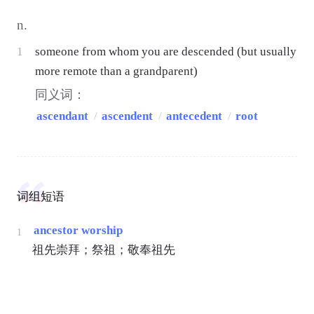
n.
1
someone from whom you are descended (but usually
more remote than a grandparent)
同义词：
ascendant
/
ascendent
/
antecedent
/
root
词组短语
ancestor worship
1
祖先崇拜；祭祖；敬奉祖先