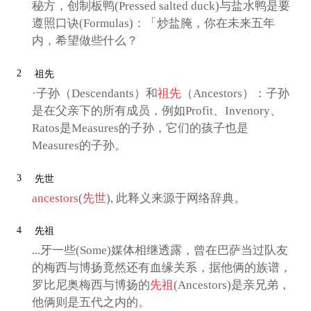
秘方，创制板鸭(Pressed salted duck)与盐水鸭是要
遵照口诀(Formulas)：「炒盐腌，你在未来五年
内，希望做些什么？
2
祖先
·子孙（Descendants）和
祖先
（Ancestors）：子孙
是在父亲下的所有成员，例如Profit、Invenory、
Ratos是Measures的子孙，它们的孩子也是
Measures的子孙。
3
先世
ancestors
(
先世
), 此释义来源于网络辞典。
4
先祖
...牙一些(Some)媒体相继透露，曾在巴萨当过队友
的梅西与博扬竟然还有血缘关系，据他俩的族谱，
罗比尼奥梅西与博扬的
先祖
(Ancestors)是亲兄弟，
他俩则是五代之内的。