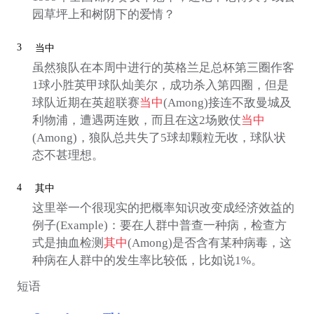
园草坪上和树阴下的爱情？
3
当中
虽然狼队在本周中进行的英格兰足总杯第三圈作客
1球小胜英甲球队灿美尔，成功杀入第四圈，但是
球队近期在英超联赛
当中
(Among)接连不敌曼城及
利物浦，遭遇两连败，而且在这2场败仗
当中
(Among)，狼队总共失了5球却颗粒无收，球队状
态不甚理想。
4
其中
这里举一个很现实的把概率知识改变成经济效益的
例子(Example)：要在人群中普查一种病，检查方
式是抽血检测
其中
(Among)是否含有某种病毒，这
种病在人群中的发生率比较低，比如说1%。
短语