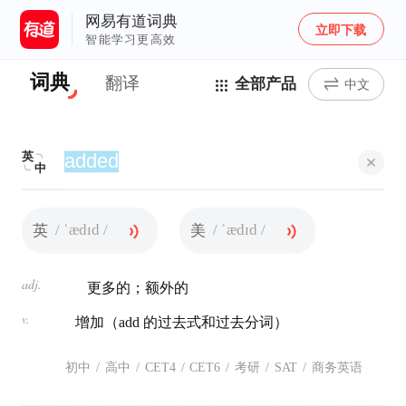
网易有道词典
立即下载
智能学习更高效
词典
翻译
全部产品
中文
英
中
/ ˈædɪd /
/ ˈædɪd /
英
美
adj.
更多的；额外的
v.
增加（add 的过去式和过去分词）
初中
/
高中
/
CET4
/
CET6
/
考研
/
SAT
/
商务英语