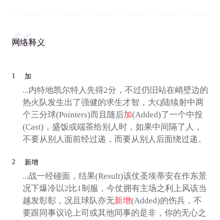
网络释义
1
加
...内特地凯尔特人先得2分，不过仍旧站在峭壁边的
热火队发生出了强健的求生才智，大Q陆续射中两
个三分球(Pointers)而且随后
加
(Added)了一个中投
(Cast)，盛饭或端茶给别人时，如果中间隔了人，
不要从别人面前经过递，而要从别人后面绕过递。
2
新增
...战一经碰面，结果(Result)该仗圣埃蒂安在作东景
况下爆冷以2比1制服，今仗拥有主场之利上风该当
越发彰彰，况且球队亦无
新增
(Added)的伤兵，不
要跟同事议论上司或其他同事的是非，你的无心之