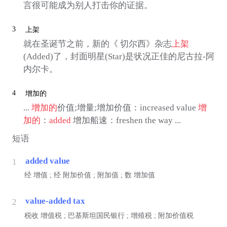
言很可能成为别人打击你的证据。
3
上架
就在圣诞节之前，新的《 切尔西》杂志
上架
(Added)了，封面明星(Star)是状况正佳的尼古拉-阿
内尔卡。
4
增加的
...
增加的
价值;增量;增加价值：increased value
增
加的
：
added
增加船速：freshen the way ...
短语
added value
1
经
增值 ;
经
附加价值 ; 附加值 ;
数
增加值
value-added tax
2
税收
增值税 ; 巴基斯坦国民银行 ; 增殖税 ; 附加价值税