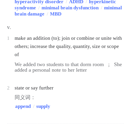
hyperactivity disorder
/
ADHD
/
hyperkinetic
syndrome
/
minimal brain dysfunction
/
minimal
brain damage
/
MBD
v.
1
make an addition (to); join or combine or unite with
others; increase the quality, quantity, size or scope
of
We added two students to that dorm room ;
She
added a personal note to her letter
2
state or say further
同义词：
append
/
supply