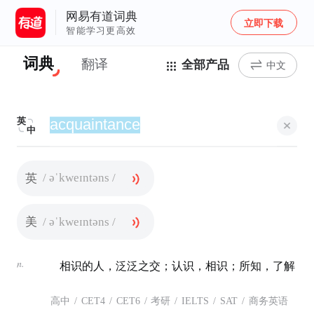
网易有道词典
立即下载
智能学习更高效
词典
翻译
全部产品
中文
英
中
/ əˈkweɪntəns /
英
/ əˈkweɪntəns /
美
n.
相识的人，泛泛之交；认识，相识；所知，了解
高中
/
CET4
/
CET6
/
考研
/
IELTS
/
SAT
/
商务英语