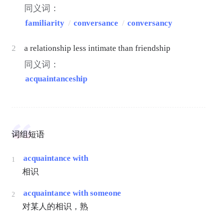
同义词：
familiarity
/
conversance
/
conversancy
2
a relationship less intimate than friendship
同义词：
acquaintanceship
词组短语
acquaintance with
1
相识
acquaintance with someone
2
对某人的相识，熟