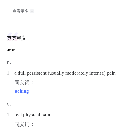
查看更多
英英释义
ache
n.
1
a dull persistent (usually moderately intense) pain
同义词：
aching
v.
1
feel physical pain
同义词：