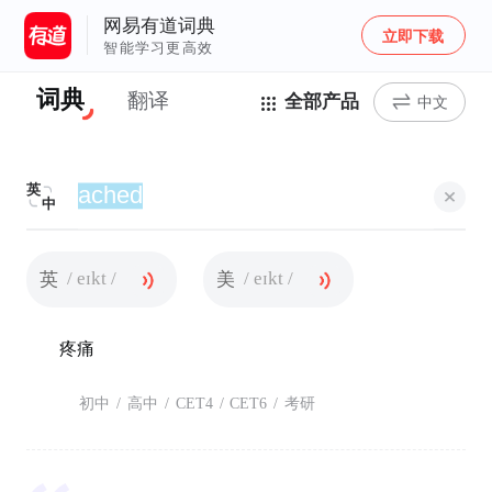
网易有道词典
立即下载
智能学习更高效
词典
翻译
全部产品
中文
英
中
/ eɪkt /
/ eɪkt /
英
美
疼痛
初中
/
高中
/
CET4
/
CET6
/
考研