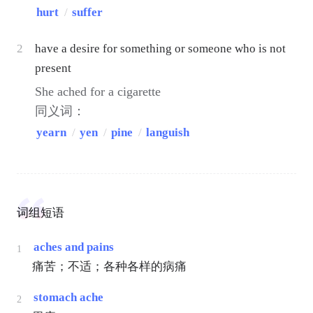
hurt
/
suffer
2
have a desire for something or someone who is not
present
She ached for a cigarette
同义词：
yearn
/
yen
/
pine
/
languish
词组短语
aches and pains
1
痛苦；不适；各种各样的病痛
stomach ache
2