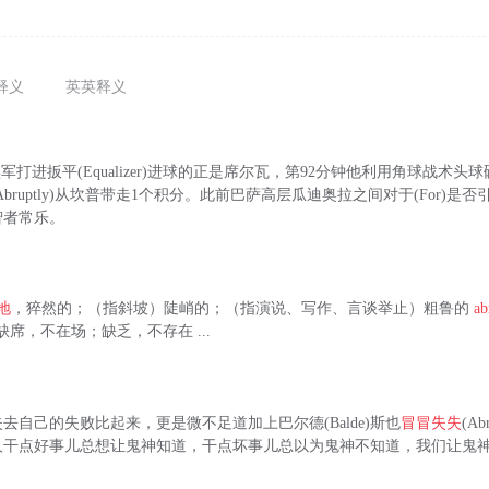
释义
英英释义
军打进扳平(Equalizer)进球的正是席尔瓦，第92分钟他利用角球战术头球砸开(
(Abruptly)从坎普带走1个积分。此前巴萨高层瓜迪奥拉之间对于(For)是
智者常乐。
地
，猝然的；（指斜坡）陡峭的；（指演说、写作、言谈举止）粗鲁的
ab
 n.缺席，不在场；缺乏，不存在 ...
去自己的失败比起来，更是微不足道加上巴尔德(Balde)斯也
冒冒失失
(A
人干点好事儿总想让鬼神知道，干点坏事儿总以为鬼神不知道，我们让鬼