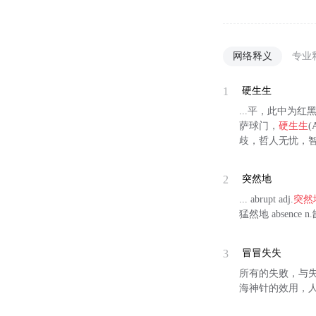
网络释义
专业
1
硬生生
...平，此中为红黑
萨球门，
硬生生
歧，哲人无忧，
2
突然地
... abrupt adj.
突然
猛然地 absence
3
冒冒失失
所有的失败，与失
海神针的效用，