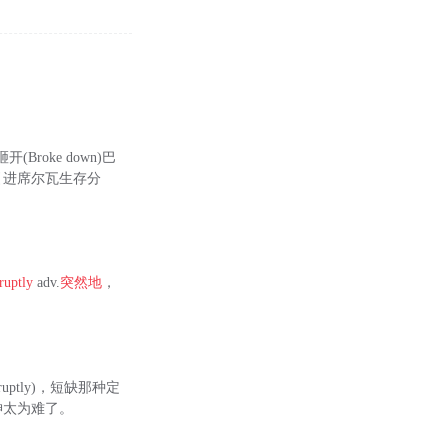
Broke down)巴
否引进席尔瓦生存分
ruptly
adv.
突然地
，
bruptly)，短缺那种定
神太为难了。