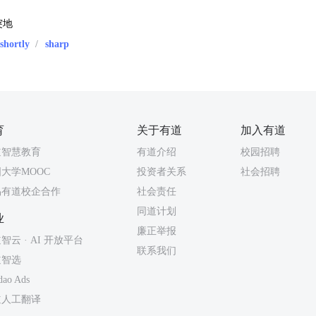
突地
shortly
/
sharp
育
关于有道
加入有道
道智慧教育
有道介绍
校园招聘
大学MOOC
投资者关系
社会招聘
易有道校企合作
社会责任
同道计划
业
廉正举报
智云 · AI 开放平台
联系我们
道智选
dao Ads
道人工翻译