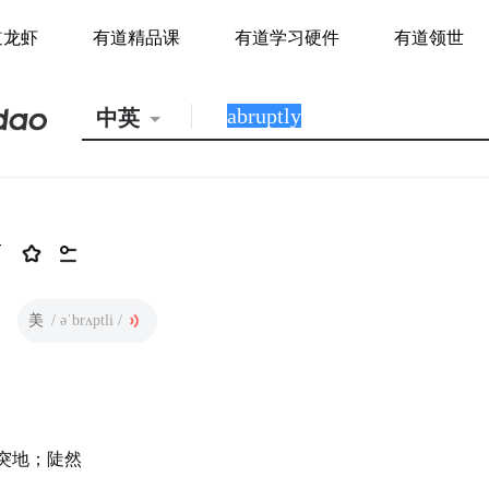
道龙虾
有道精品课
有道学习硬件
有道领世
中英
y
美
/ əˈbrʌptli /
突地；陡然