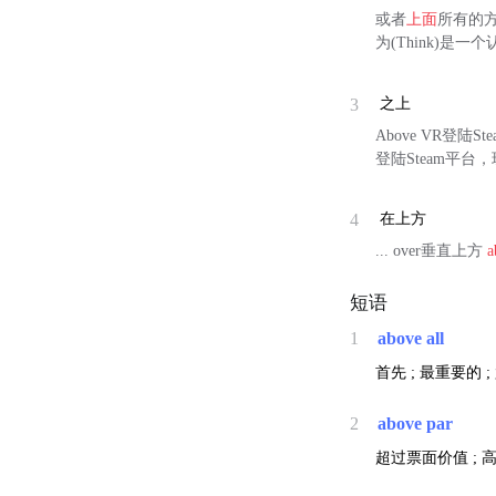
或者
上面
所有的
为(Think)是一
3
之上
Above VR登
登陆Steam平
4
在上方
... over垂直上方
a
短语
1
above all
首先 ; 最重要的 
2
above par
超过票面价值 ; 高