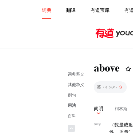
词典
翻译
有道宝库
有
above
词典释义
其他释义
英
/ əˈbʌv /
例句
用法
简明
柯林斯
百科
prep.
（数量或度
性、质量