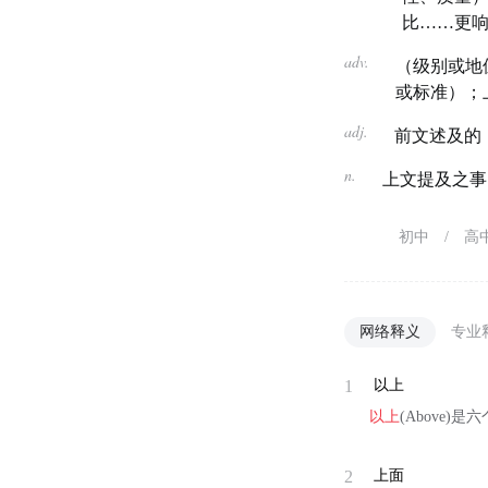
比……更
adv.
（级别或地
或标准）；
adj.
前文述及的
n.
上文提及之事，
初中
/
高
网络释义
专业
1
以上
以上
(Above
2
上面