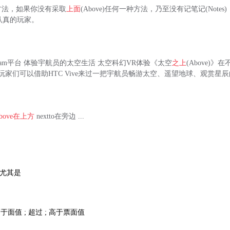
方法，如果你没有采取
上面
(Above)任何一种方法，乃至没有记笔记(Note
个认真的玩家。
陆Steam平台 体验宇航员的太空生活 太空科幻VR体验《太空
之上
(Above)》
台，玩家们可以借助HTC Vive来过一把宇航员畅游太空、遥望地球、观赏星
bove
在上方
nextto在旁边 ...
; 尤其是
于面值 ; 超过 ; 高于票面值