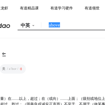
道龙虾
有道精品课
有道学习硬件
有道领世
中英
美
/ əˈbʌv /
量）在……以上，超过；在（或向）……上面；（级别或地位上
）超过，胜过；（因善良或诚实正直而）不至于，不屑于（做某