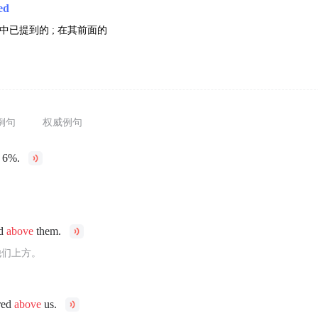
ed
 信中已提到的 ; 在其前面的
例句
权威例句
6%.
。
ed
above
them.
他们上方。
red
above
us.