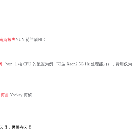
南斯拉夫
YUN 荷兰盾NLG ...
网
（yun. 1 核 CPU 的配置为例（可达 Xeon2.5G Hz 处理能力），费用仅为
何曾
Yockey 何桢 ...
临沧云县 ; 民警在云县