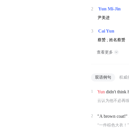
2
Yun Mi-Jin
尹美进
3
Cai Yun
蔡赟 ; 姓名蔡赟
查看更多
双语例句
权威
1
Yun
didn't think 
云认为他不必再
2
"A brown coat!"
“一件棕色大衣！