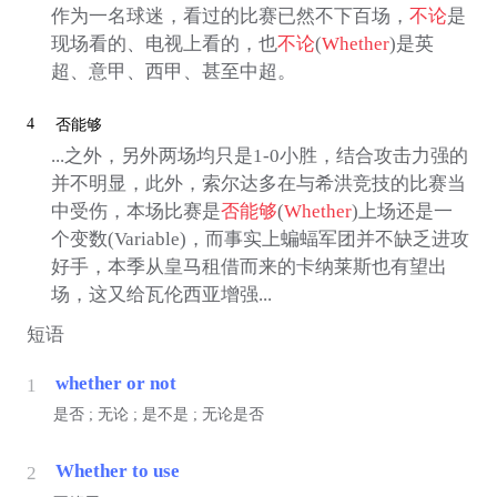
作为一名球迷，看过的比赛已然不下百场，
不论
是
现场看的、电视上看的，也
不论
(
Whether
)是英
超、意甲、西甲、甚至中超。
4
否能够
...之外，另外两场均只是1-0小胜，结合攻击力强的
并不明显，此外，索尔达多在与希洪竞技的比赛当
中受伤，本场比赛是
否能够
(
Whether
)上场还是一
个变数(Variable)，而事实上蝙蝠军团并不缺乏进攻
好手，本季从皇马租借而来的卡纳莱斯也有望出
场，这又给瓦伦西亚增强...
短语
whether or not
1
是否 ; 无论 ; 是不是 ; 无论是否
Whether to use
2