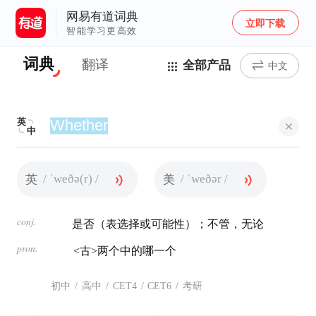
网易有道词典
立即下载
智能学习更高效
词典
翻译
全部产品
中文
英
中
/ ˈweðə(r) /
/ ˈweðər /
英
美
conj.
是否（表选择或可能性）；不管，无论
pron.
<古>两个中的哪一个
初中
/
高中
/
CET4
/
CET6
/
考研