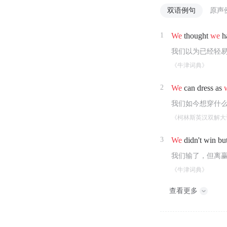
双语例句
原声
1
We
thought
we
ha
我们以为已经轻
《牛津词典》
2
We
can dress as
我们如今想穿什
《柯林斯英汉双解大
3
We
didn't win bu
我们输了，但离
《牛津词典》
查看更多