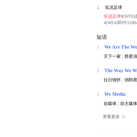
4
实况足球
实况足球
8(WE
4(WE4)即PES
短语
1
We Are The Wo
天下一家 ; 群星演
2
The Way We W
往日情怀 ; 俏郎君
3
We Media
自媒体 ; 自主媒体
查看更多