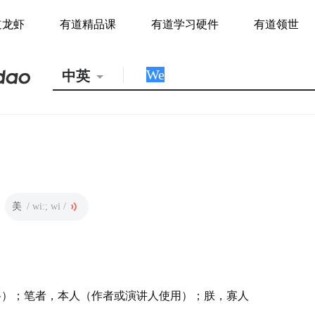
道龙虾
有道精品课
有道学习硬件
有道领世
中英
美
/ wiː; wi /
格）；笔者，本人（作者或演讲人使用）；朕，寡人