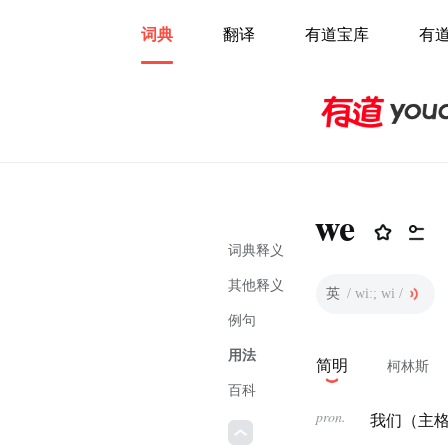
词典
翻译
有道宝库
有
we
词典释义
其他释义
英
/ wiː; wi /
例句
用法
简明
柯林斯
百科
pron.
我们（主