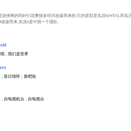
8)是游侠网的同好们花费很多经历改版而来的,它的原型是实况6(WE6),而实
2004改版而来,实况6是中国一个团队...
rld
唱 ; 我们是世界
ere
 ; 昔日情怀 ; 算吧啦
 ; 自电视机台 ; 自电视台