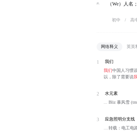
n.
（We）人名
初中
/
高
网络释义
英英
1
我们
我们
中国人习惯
以，除了需要说
2
水元素
... Bliz 暴风雪
3
应急照明分支线
....转载：电工