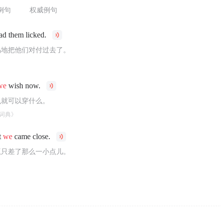
例句
权威例句
d them licked.
易地把他们对付过去了。
we
wish now.
么就可以穿什么。
词典》
t
we
came close.
赢只差了那么一小点儿。