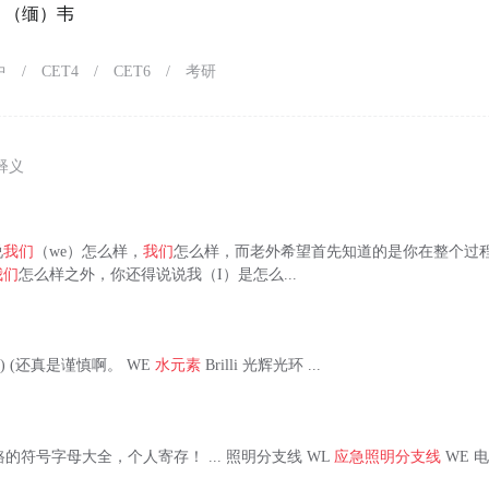
；（缅）韦
中
/
CET4
/
CET6
/
考研
释义
说
我们
（we）怎么样，
我们
怎么样，而老外希望首先知道的是你在整个过
我们
怎么样之外，你还得说说我（I）是怎么...
 (tm) (还真是谨慎啊。 WE
水元素
Brilli 光辉光环 ...
电路的符号字母大全，个人寄存！ ... 照明分支线 WL
应急照明分支线
WE 电