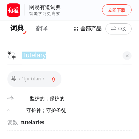
网易有道词典
立即下载
智能学习更高效
词典
翻译
全部产品
中文
英
中
/ ˈtjuːtɪləri /
英
adj.
监护的；保护的
n.
守护神；守护圣徒
tutelaries
复数