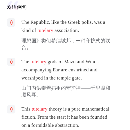
双语例句
The Republic, like the Greek polis, was a
kind of
tutelary
association.
理想国》类似希腊城邦，一种守护式的联
合。
The
tutelary
gods of Mazu and Wind -
accompanying Ear are enshrined and
worshiped in the temple gate.
山门内供奉着妈祖的守护神——千里眼和
顺风耳。
This
tutelary
theory is a pure mathematical
fiction. From the start it has been founded
on a formidable abstraction.