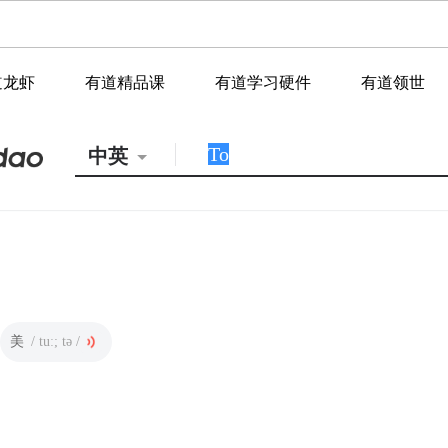
道龙虾
有道精品课
有道学习硬件
有道领世
中英
美
/ tuː; tə /