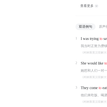
查看更多
双语例句
原声
1
I was trying
to
sa
我当时正努力攒
《柯林斯英汉双解大
2
She would like
t
她想和人们一对
《柯林斯英汉双解大
3
They come
to
eat
他们来吃饭、喝
《柯林斯英汉双解大