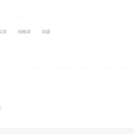
义词
同根词
词源
: