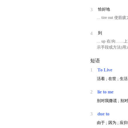
3
恰好地
... tire out 使筋疲
4
到
... up 在/向……
示手段或方法)用;(
短语
1
To Live
活着 ; 在世 ; 生
2
lie to me
别对我撒谎 ; 别对
3
due to
由于 ; 因为 ; 应