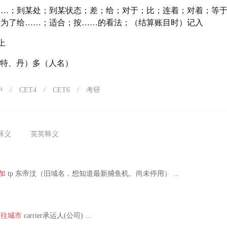
……；到某处；到某状态；差；给；对于；比；连着；对着；等
；为了给……；适合；按……的看法；（结算账目时）记入
上
霍特、丹）多（人名）
中
/
CET4
/
CET6
/
考研
释义
英英释义
加
tp 东帝汶（旧域名，想知道最新捕鱼机。尚未停用） ...
前往城市
carrier承运人(公司) ...