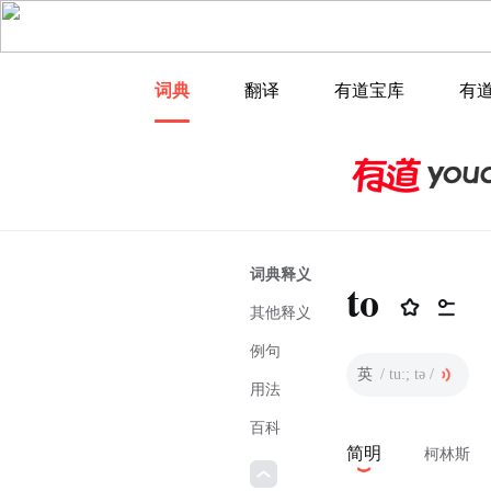
词典
翻译
有道宝库
有
词典释义
to
其他释义
例句
英
/ tuː; tə /
用法
百科
简明
柯林斯