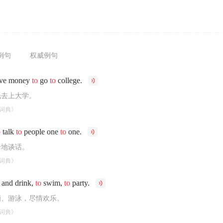
例句
权威例句
ve money
to
go
to
college.
钱去上大学。
词典》
o
talk
to
people one
to
one.
一地谈话。
词典》
 and drink,
to
swim,
to
party.
酒、游泳，尽情欢乐。
词典》