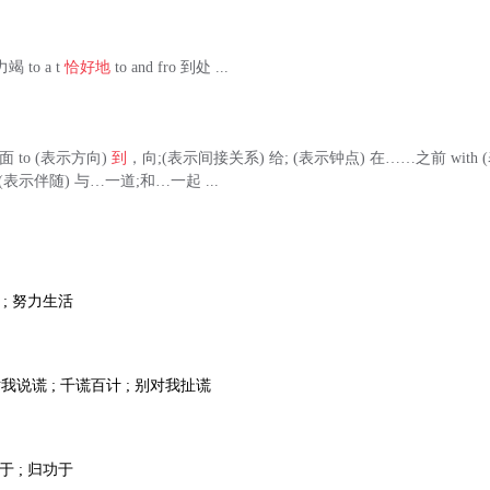
力竭 to a t
恰好地
to and fro 到处 ...
上面 to (表示方向)
到
，向;(表示间接关系) 给; (表示钟点) 在……之前 with 
表示伴随) 与…一道;和…一起 ...
活 ; 努力生活
我说谎 ; 千谎百计 ; 别对我扯谎
归于 ; 归功于