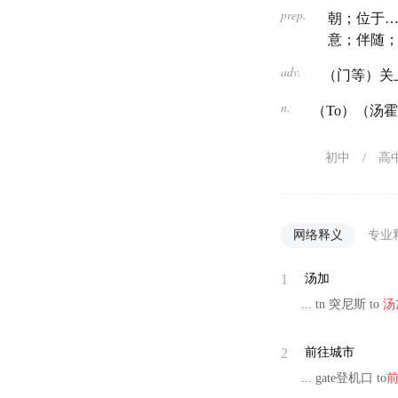
prep.
朝；位于
意；伴随
adv.
（门等）关
n.
（To）（汤
初中
/
高
网络释义
专业
1
汤加
... tn 突尼斯 to
汤
2
前往城市
... gate登机口 to