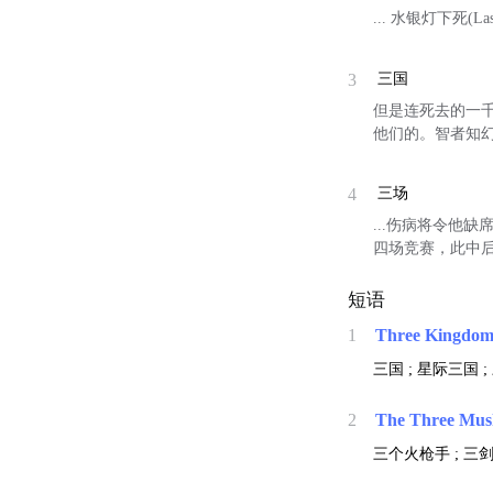
... 水银灯下死(Last
3
三国
但是连死去的一
他们的。智者知
4
三场
...伤病将令他缺
四场竞赛，此中
短语
1
Three Kingdom
三国 ; 星际三国 
2
The Three Mus
三个火枪手 ; 三剑