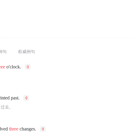
例句
权威例句
ree
o'clock.
。
inted past.
了过去。
olved
three
changes.