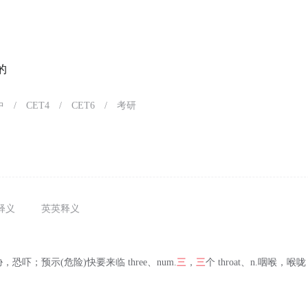
的
中
/
CET4
/
CET6
/
考研
释义
英英释义
、v.威胁，恐吓；预示(危险)快要来临 three、num.
三
，
三
个 throat、n.咽喉，喉咙