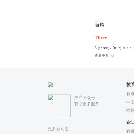
百科
Three
3 (three; /ˈθriː/) is a
查看更多
教
有
关注公众号
中国
获取更多服务
网
企
更多新动态
有道