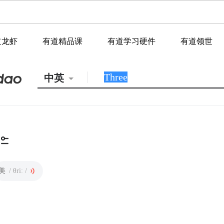
道龙虾
有道精品课
有道学习硬件
有道领世
中英
美
/ θriː /