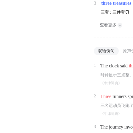
3
three treasures
三宝 ; 三件宝贝
查看更多
双语例句
原声
1
The clock said
th
时钟显示三点整
《牛津词典》
2
Three
runners spr
三名运动员飞跑
《牛津词典》
3
The journey inv