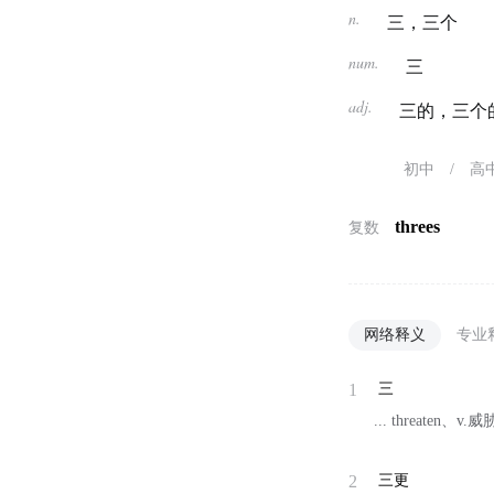
n.
三，三个
num.
三
adj.
三的，三个
初中
/
高
threes
复数
网络释义
专业
1
三
... threaten
2
三更