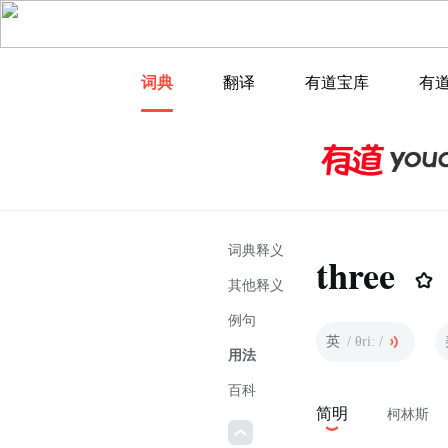
词典
翻译
有道宝库
有
词典释义
three
其他释义
例句
英
/ θriː /
用法
百科
简明
柯林斯