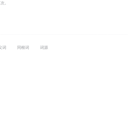
三次。
义词
同根词
词源