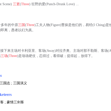
 Scene)
三更
(
Three
) 狂野的爱(Punch-Drunk Love) ...
千多年的中原
三国
(
Three
)工夫人物(Figure)曹操是他们的，易经(I Chin
幻即离，愚者以幻为真。
席接下来主场对卡利亚里、客场(Away)对拉齐奥、主场对那不勒斯、客场(A
后
三场
(
Three
)是场场硬仗，忍得过，看得破；提得起，放得下。
s
; 三国志 ; 三国演义
keteers
客 ; 豪情三剑客