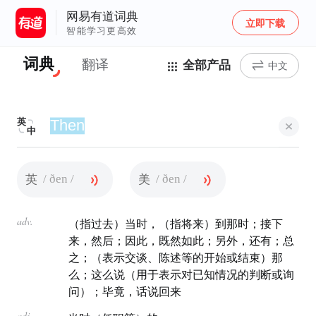
网易有道词典
立即下载
智能学习更高效
词典
翻译
全部产品
中文
英
中
/ ðen /
/ ðen /
英
美
adv.
（指过去）当时，（指将来）到那时；接下
来，然后；因此，既然如此；另外，还有；总
之；（表示交谈、陈述等的开始或结束）那
么；这么说（用于表示对已知情况的判断或询
问）；毕竟，话说回来
adj.