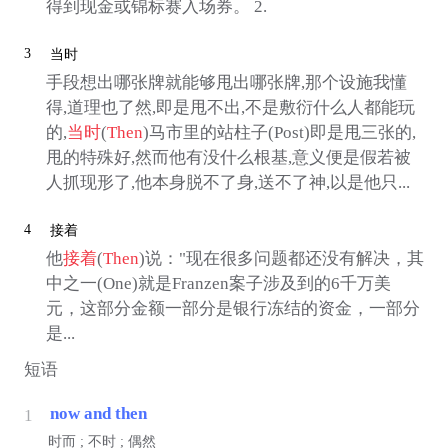
得到现金或锦标赛入场券。 2.
3
当时
手段想出哪张牌就能够甩出哪张牌,那个设施我懂
得,道理也了然,即是甩不出,不是敷衍什么人都能玩
的,
当时
(
Then
)马市里的站柱子(Post)即是甩三张的,
甩的特殊好,然而他有没什么根基,意义便是假若被
人抓现形了,他本身脱不了身,送不了神,以是他只...
4
接着
他
接着
(
Then
)说："现在很多问题都还没有解决，其
中之一(One)就是Franzen案子涉及到的6千万美
元，这部分金额一部分是银行冻结的资金，一部分
是...
短语
now and then
1
时而 ; 不时 ; 偶然