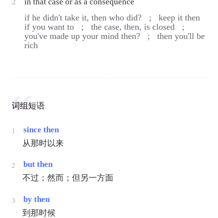
2
in that case or as a consequence
if he didn't take it, then who did? ;
keep it then
if you want to ;
the case, then, is closed ;
you've made up your mind then? ;
then you'll be
rich
词组短语
since then
1
从那时以来
but then
2
不过；然而；但另一方面
by then
3
到那时候