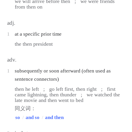
we will arrive before then ;
we were friends
from then on
adj.
1
at a specific prior time
the then president
adv.
1
subsequently or soon afterward (often used as
sentence connectors)
then he left ;
go left first, then right ;
first
came lightning, then thunder ;
we watched the
late movie and then went to bed
同义词：
so
/
and so
/
and then