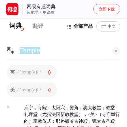
网易有道词典
立即下载
智能学习更高效
词典
翻译
全部产品
中文
英
中
/ ˈtemp(ə)l /
英
/ ˈtemp(ə)l /
美
n.
庙宇，寺院；太阳穴，鬓角；犹太教堂；教堂，
礼拜堂（尤指法国新教教堂）；<美>（寺庙举行
的）宗教仪式；耶路撒冷古神殿，犹太古圣殿