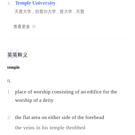
Temple University
3
天普大学 ; 坦普尔大学 ; 普大学 ; 天普
查看更多
英英释义
temple
n.
1
place of worship consisting of an edifice for the
worship of a deity
2
the flat area on either side of the forehead
the veins in his temple throbbed