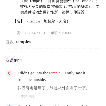
（the Temple）；律师协会会所（the Temple）；
被视为圣灵的殿堂的物体（尤指人的身体）；专
供某种活动之用的场所；边撑，伸幅器
【名】 （Temple）坦普尔（人名）
高中
/
CET4
/
CET6
/
考研
/
TOEFL
temples
复数
双语例句
I didn't go into the
temple
—I only saw it
from the outside.
我没有走进庙宇，只是从外面看了一下。
《牛津词典》