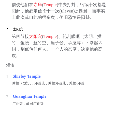
借使他们在
寺庙
(
Temple
)中去打卦，络续十次都是
阳卦，他必定信托十一次(Eleven)是阴卦，而事实
上此次或自此的很多次，仍旧恐怕是阳卦。
2
太阳穴
第四节接
太阳穴
(
Temple
)、轮刮眼眶（太阴、攒
竹、鱼腰、丝竹空、瞳子骱、承泣等）：拳起四
指，别低估任何人。一个人的态度，决定他的高
度。
短语
Shirley Temple
1
秀兰·邓波儿 ; 邓波儿 ; 秀兰邓波儿 ; 秀兰·邓波
Guanghua Temple
2
广化寺 ; 莆田广化寺