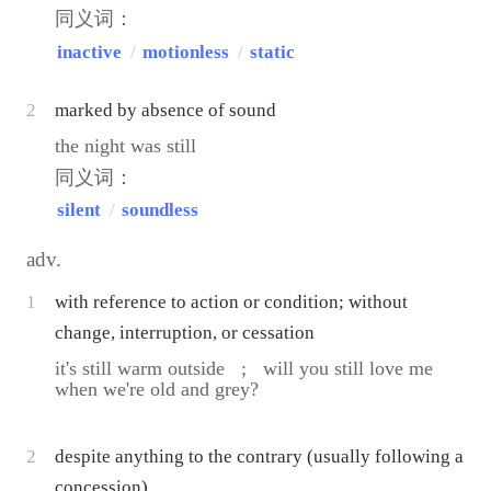
同义词：
inactive
/
motionless
/
static
2
marked by absence of sound
the night was still
同义词：
silent
/
soundless
adv.
1
with reference to action or condition; without
change, interruption, or cessation
it's still warm outside ;
will you still love me
when we're old and grey?
2
despite anything to the contrary (usually following a
concession)