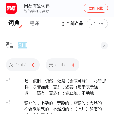
网易有道词典
立即下载
智能学习更高效
词典
翻译
全部产品
中文
英
中
/ stɪl /
/ stɪl /
英
美
adv.
还，依旧；仍然，还是（会或可能）；尽管那
样，尽管如此；更加，还要（用于表示强
调）；还有（更多）；静止地，不动地
adj.
静止的，不动的；宁静的，寂静的；无风的；
不含碳酸气的，不起泡的；（照片）静态的，