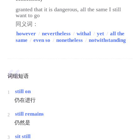
granted that it is dangerous, all the same I still
want to go
同义词：
however
/
nevertheless
/
withal
/
yet
/
all the
same
/
even so
/
nonetheless
/
notwithstanding
词组短语
still on
1
仍在进行
still remains
2
仍然是
sit still
3