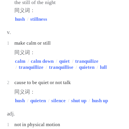
the still of the night
同义词：
hush
/
stillness
v.
1
make calm or still
同义词：
calm
/
calm down
/
quiet
/
tranquilize
/
tranquillize
/
tranquillise
/
quieten
/
lull
2
cause to be quiet or not talk
同义词：
hush
/
quieten
/
silence
/
shut up
/
hush up
adj.
1
not in physical motion