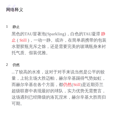
网络释义
1
静止
黑色的TAU冒著泡(Sparkling)，白色的TAU凝滞
静
止
(
Still
)，一动一静。或许，在简单易携带的包装
水塑胶瓶充斥之馀，还是需要完美的玻璃瓶身来衬
托气质、假装优雅。
2
仍然
...了较高的水准，这对于对手来说当然是公平的较
量，上轮主场大胜迈帕，赫尔辛基踢得气势如虹，
而赫尔辛基在各个方面，都
仍然
(
Still
)是近期芬兰
超级联赛中表现最好的球队，实力优势无需赘言，
这场遇到已经降级的洛瓦涅米，赫尔辛基大胜而归
可期。