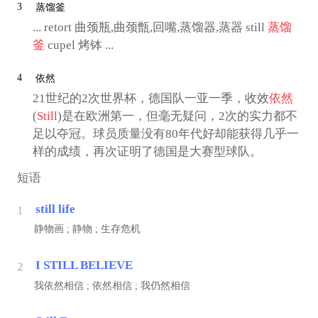
3
蒸馏釜
... retort 曲颈瓶,曲颈甑,回嘴,蒸馏器,蒸器 still
蒸馏
釜
cupel 烤钵 ...
4
依然
21世纪的2次世界杯，德国队一亚一季，收效
依然
(
Still
)是在欧洲第一，但毫无疑问，2次的实力都不
足以夺冠。球员质量没有80年代好却能获得几乎一
样的成绩，再次证明了德国是大赛型球队。
短语
still life
1
静物画 ; 静物 ; 生存危机
I STILL BELIEVE
2
我依然相信 ; 依然相信 ; 我仍然相信