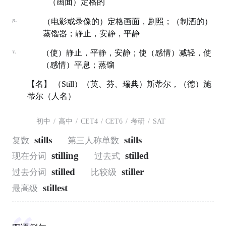
（画面）定格的
n.
（电影或录像的）定格画面，剧照；（制酒的）
蒸馏器；静止，安静，平静
v.
（使）静止，平静，安静；使（感情）减轻，使
（感情）平息；蒸馏
【名】 （Still）（英、芬、瑞典）斯蒂尔，（德）施
蒂尔（人名）
初中
/
高中
/
CET4
/
CET6
/
考研
/
SAT
stills
stills
复数
第三人称单数
stilling
stilled
现在分词
过去式
stilled
stiller
过去分词
比较级
stillest
最高级