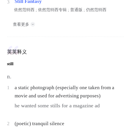
Still Fantasy
3
依然范特西 ; 依然范特西专辑 ; 普通版 ; 仍然范特西
查看更多
英英释义
still
n.
1
a static photograph (especially one taken from a
movie and used for advertising purposes)
he wanted some stills for a magazine ad
2
(poetic) tranquil silence