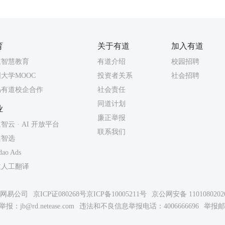
育
关于有道
加入有道
道智慧教育
有道介绍
校园招聘
大学MOOC
投资者关系
社会招聘
易有道校企合作
社会责任
同道计划
业
廉正举报
智云 · AI 开放平台
联系我们
道智选
dao Ads
道人工翻译
26网易公司
京ICP证080268号
京ICP备10005211号
京公网安备 1101080202
举报：
jb@rd.netease.com
违法和不良信息举报电话：4006666696
举报邮箱