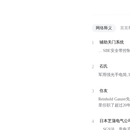
网络释义
英英
1
辅助关门系统
... SBE安全带控制
2
石氏
军用强光手电筒,3
3
住友
Reinhold Ga
里任职了超过20
4
日本芝蒲电气公
... SGS法、意