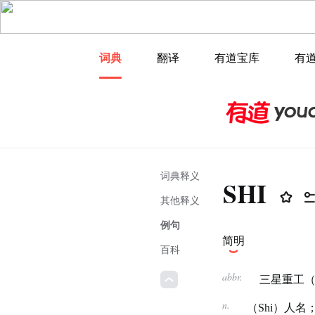
词典
翻译
有道宝库
有
词典释义
SHI
其他释义
例句
简明
百科
abbr.
三星重工（Sa
n.
（Shi）人