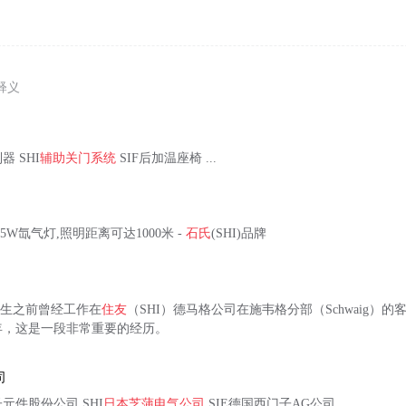
释义
器 SHI
辅助关门系统
SIF后加温座椅 ...
5W氙气灯,照明距离可达1000米 -
石氏
(SHI)品牌
nzer先生之前曾经工作在
住友
（SHI）德马格公司在施韦格分部（Schwaig）
年，这是一段非常重要的经历。
司
电子元件股份公司 SHI
日本芝蒲电气公司
SIE德国西门子AG公司 ...