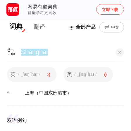
网易有道词典
立即下载
智能学习更高效
词典
翻译
全部产品
中文
英
中
/ ˌʃæŋˈhaɪ /
/ ˌʃæŋˈhaɪ /
英
美
n.
上海（中国东部港市）
双语例句