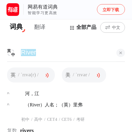
网易有道词典
立即下载
智能学习更高效
词典
翻译
全部产品
中文
英
中
/ ˈrɪvə(r) /
/ ˈrɪvər /
英
美
n.
河，江
n.
（River）人名；（英）里弗
初中
/
高中
/
CET4
/
CET6
/
考研
rivers
复数