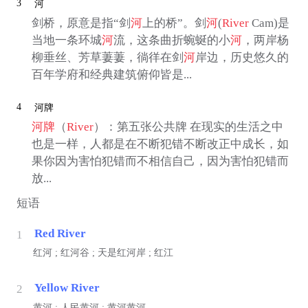
3
河
剑桥，原意是指“剑
河
上的桥”。剑
河
(
River
Cam)是
当地一条环城
河
流，这条曲折蜿蜒的小
河
，两岸杨
柳垂丝、芳草萋萋，徜徉在剑
河
岸边，历史悠久的
百年学府和经典建筑俯仰皆是...
4
河牌
河牌
（
River
）：第五张公共牌 在现实的生活之中
也是一样，人都是在不断犯错不断改正中成长，如
果你因为害怕犯错而不相信自己，因为害怕犯错而
放...
短语
Red River
1
红河 ; 红河谷 ; 天是红河岸 ; 红江
Yellow River
2
黄河 ; 人民黄河 ; 黄河黄河