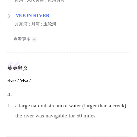
MOON RIVER
3
月亮河 ; 月河 ; 玉轮河
查看更多
英英释义
river
/ 'rivə /
n.
1
a large natural stream of water (larger than a creek)
the river was navigable for 50 miles