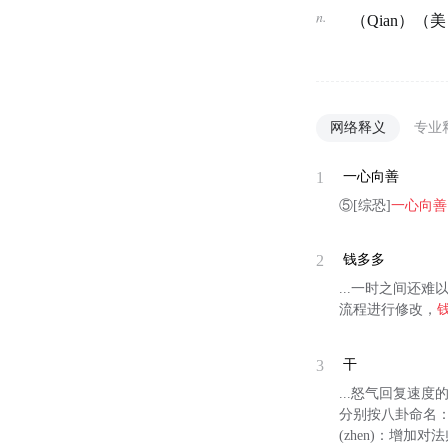
n.
（Qian）（
网络释义
专业
1
一心向善
⑤[综恐]
一心向善
2
钱多多
...一时之间还
流程进行修改，
3
干
...怒气回复速
分别按八卦命名
(zhen)：增加对法