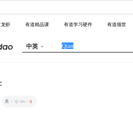
道龙虾
有道精品课
有道学习硬件
有道领世
中英
美
/ ˈtʃɪˈæn /