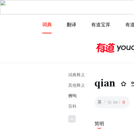
词典
翻译
有道宝库
有
词典释义
qian
其他释义
例句
英
/ ˈtʃɪˈæn /
百科
简明