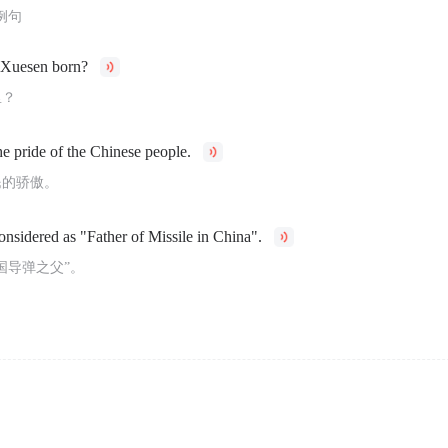
例句
Xuesen born?
里？
e pride of the Chinese people.
民的骄傲。
nsidered as "Father of Missile in China".
国导弹之父”。