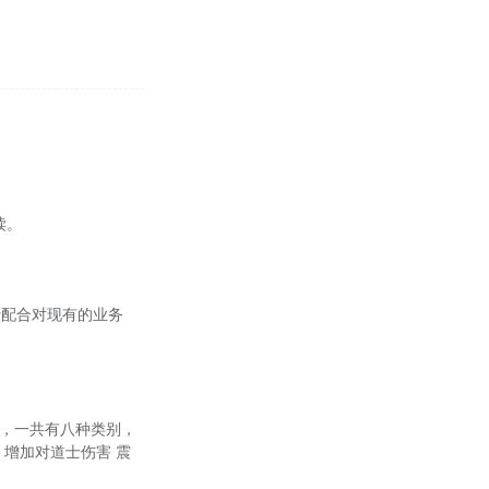
读。
行配合对现有的业务
位置，一共有八种类别，
i)：增加对道士伤害 震