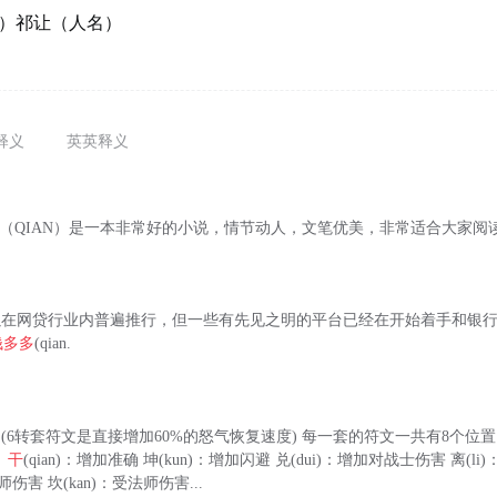
美）祁让（人名）
释义
英英释义
（QIAN）是一本非常好的小说，情节动人，文笔优美，非常适合大家阅
难以在网贷行业内普遍推行，但一些有先见之明的平台已经在开始着手和银
钱多多
(qian.
度的(6转套符文是直接增加60%的怒气恢复速度) 每一套的符文一共有8个
：
干
(qian)：增加准确 坤(kun)：增加闪避 兑(dui)：增加对战士伤害 离(l
师伤害 坎(kan)：受法师伤害...